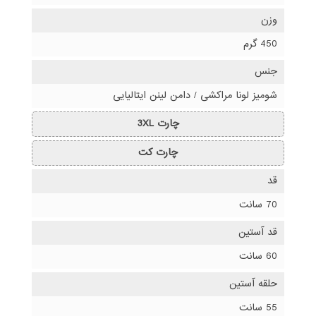
وزن
450 گرم
جنس
شومیز لونا مراکشی / دامن لینن ایتالیایی
چارت 3XL
چارت کت
قد
70 سانت
قد آستین
60 سانت
حلقه آستین
55 سانت