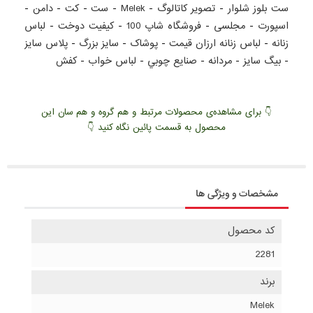
ست بلوز شلوار
-
تصویر کاتالوگ
-
Melek
-
ست
-
کت
-
دامن
-
اسپورت
-
مجلسی
-
فروشگاه شاپ 100
-
کيفيت دوخت
-
لباس
زنانه
-
لباس زنانه ارزان قيمت
-
پوشاک
-
سايز بزرگ
-
پلاس سايز
-
بيگ سايز
-
مردانه
-
صنايع چوبي
-
لباس خواب
-
کفش
👇 برای مشاهده‌ی محصولات مرتبط و هم گروه و هم سان این
محصول به قسمت پائین نگاه کنید 👇
مشخصات و ویژگی ها
کد محصول
2281
برند
Melek