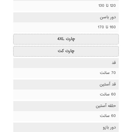
120 تا 130
دور باسن
160 تا 170
چارت 4XL
چارت کت
قد
70 سانت
قد آستین
60 سانت
حلقه آستین
60 سانت
دور بازو