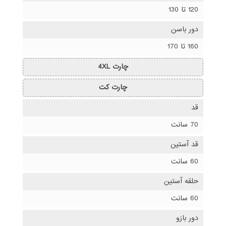
120 تا 130
دور باسن
160 تا 170
چارت 4XL
چارت کت
قد
70 سانت
قد آستین
60 سانت
حلقه آستین
60 سانت
دور بازو