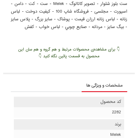
ست بلوز شلوار
-
تصویر کاتالوگ
-
Melek
-
ست
-
کت
-
دامن
-
اسپورت
-
مجلسی
-
فروشگاه شاپ 100
-
کيفيت دوخت
-
لباس
زنانه
-
لباس زنانه ارزان قيمت
-
پوشاک
-
سايز بزرگ
-
پلاس سايز
-
بيگ سايز
-
مردانه
-
صنايع چوبي
-
لباس خواب
-
کفش
👇 برای مشاهده‌ی محصولات مرتبط و هم گروه و هم سان این
محصول به قسمت پائین نگاه کنید 👇
مشخصات و ویژگی ها
کد محصول
2282
برند
Melek