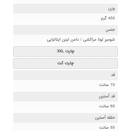
وزن
450 گرم
جنس
شومیز لونا مراکشی / دامن لینن ایتالیایی
چارت 3XL
چارت کت
قد
70 سانت
قد آستین
60 سانت
حلقه آستین
55 سانت