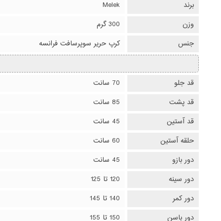
برند
Melek
وزن
300 گرم
جنس
کرپ حریر سوپرسافت فرانسه
قد جلو
70 سانت
قد پشت
85 سانت
قد آستین
45 سانت
حلقه آستین
60 سانت
دور بازو
45 سانت
دور سینه
120 تا 125
دور کمر
140 تا 145
دور باسن
150 تا 155