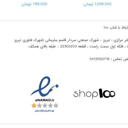
1,098,000 تومان
788,000 تومان
باط با شاپ ۱۰۰
تر مرکزی : تبریز - شهرک صنعتی سردار قاسم سلیمانی (شهرک فناوری تبریز
ن تماس : 04133122718