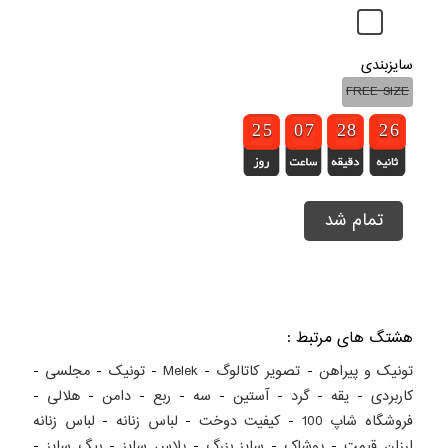
سایزبندی
FREE SIZE
1
1
2
2
4
4
5
5
9
9
0
0
6
6
7
7
1
1
2
2
7
7
8
8
3
2
2
6
5
5
تمام شد
هشتگ های مرتبط :
تونیک و پیراهن
-
تصویر کاتالوگ
-
Melek
-
تونیک
-
مجلسی
-
کاربردی
-
یقه
-
گرد
-
آستین
-
سه
-
ربع
-
دامن
-
هلالی
-
فروشگاه شاپ 100
-
کيفيت دوخت
-
لباس زنانه
-
لباس زنانه
ارزان قيمت
-
پوشاک
-
سايز بزرگ
-
پلاس سايز
-
بيگ سايز
-