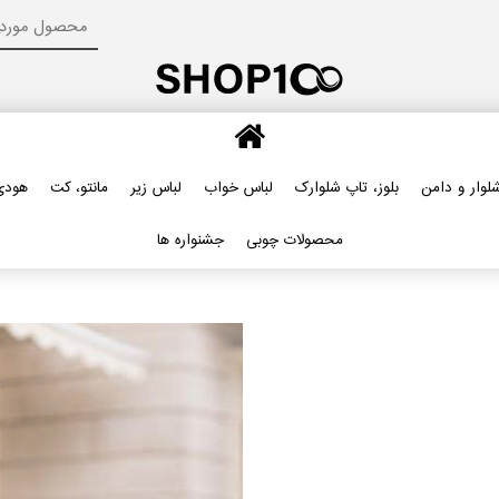
لوار و دامن
بلوز، تاپ شلوارک
لباس خواب
لباس زیر
مانتو، کت
هودی
محصولات چوبی
جشنواره ها