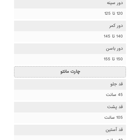
دور سینه
120 تا 125
دور کمر
140 تا 145
دور باسن
150 تا 155
چارت مانتو
قد جلو
45 سانت
قد پشت
105 سانت
قد آستین