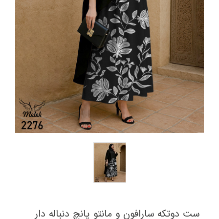
ست دوتکه سارافون و مانتو پانچ دنباله دار