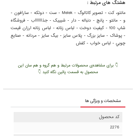
هشتگ های مرتبط :
مانتو، کت
-
تصویر کاتالوگ
-
Melek
-
ست
-
دوتکه
-
سارافون
-
و
-
مانتو
-
پانچ
-
دنباله
-
دار
-
شیییک
-
جذااااااب
-
فروشگاه
شاپ 100
-
کيفيت دوخت
-
لباس زنانه
-
لباس زنانه ارزان قيمت
-
پوشاک
-
سايز بزرگ
-
پلاس سايز
-
بيگ سايز
-
مردانه
-
صنايع
چوبي
-
لباس خواب
-
کفش
👇 برای مشاهده‌ی محصولات مرتبط و هم گروه و هم سان این
محصول به قسمت پائین نگاه کنید 👇
مشخصات و ویژگی ها
کد محصول
2276