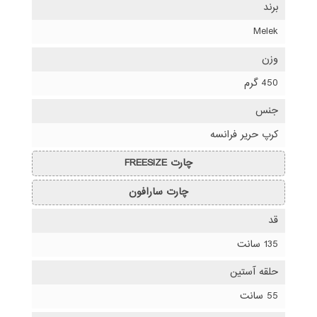
برند
Melek
وزن
450 گرم
جنس
کرپ حریر فرانسه
چارت FREESIZE
چارت سارافون
قد
135 سانت
حلقه آستین
55 سانت