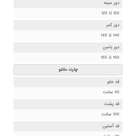
دور سینه
120 تا 125
دور کمر
140 تا 145
دور باسن
150 تا 155
چارت مانتو
قد جلو
45 سانت
قد پشت
105 سانت
قد آستین