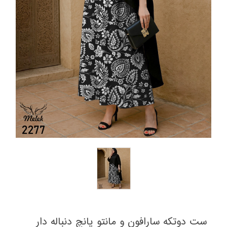
ست دوتکه سارافون و مانتو پانچ دنباله دار