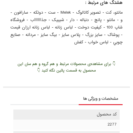
هشتگ های مرتبط :
مانتو، کت
-
تصویر کاتالوگ
-
Melek
-
ست
-
دوتکه
-
سارافون
-
و
-
مانتو
-
پانچ
-
دنباله
-
دار
-
شیییک
-
جذااااااب
-
فروشگاه
شاپ 100
-
کيفيت دوخت
-
لباس زنانه
-
لباس زنانه ارزان قيمت
-
پوشاک
-
سايز بزرگ
-
پلاس سايز
-
بيگ سايز
-
مردانه
-
صنايع
چوبي
-
لباس خواب
-
کفش
👇 برای مشاهده‌ی محصولات مرتبط و هم گروه و هم سان این
محصول به قسمت پائین نگاه کنید 👇
مشخصات و ویژگی ها
کد محصول
2277