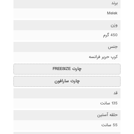
برند
Melek
وزن
450 گرم
جنس
کرپ حریر فرانسه
چارت FREESIZE
چارت سارافون
قد
135 سانت
حلقه آستین
55 سانت