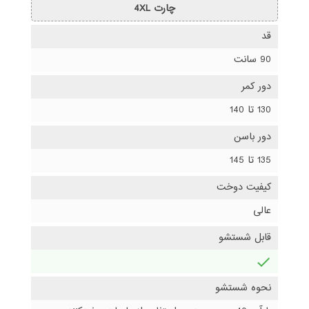
چارت 4XL
قد
90 سانت
دور کمر
130 تا 140
دور باسن
135 تا 145
کیفیت دوخت
عالی
قابل شستشو
دارد
نحوه شستشو