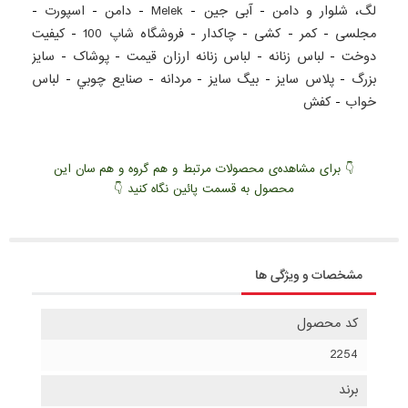
لگ، شلوار و دامن
-
آبی جین
-
Melek
-
دامن
-
اسپورت
-
مجلسی
-
کمر
-
کشی
-
چاکدار
-
فروشگاه شاپ 100
-
کيفيت
دوخت
-
لباس زنانه
-
لباس زنانه ارزان قيمت
-
پوشاک
-
سايز
بزرگ
-
پلاس سايز
-
بيگ سايز
-
مردانه
-
صنايع چوبي
-
لباس
خواب
-
کفش
👇 برای مشاهده‌ی محصولات مرتبط و هم گروه و هم سان این
محصول به قسمت پائین نگاه کنید 👇
مشخصات و ویژگی ها
کد محصول
2254
برند