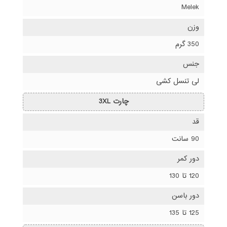
Melek
وزن
350 گرم
جنس
لی تنسل کشی
چارت 3XL
قد
90 سانت
دور کمر
120 تا 130
دور باسن
125 تا 135