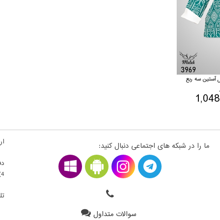
ل آستین سه ربع
1,04
ارت
ما را در شبکه های اجتماعی دنبال کنید:
دف
4) ، فلکه اول سمت راست ، قطعه 22300203 - طبقه بالای همکف
تلف
سوالات متداول