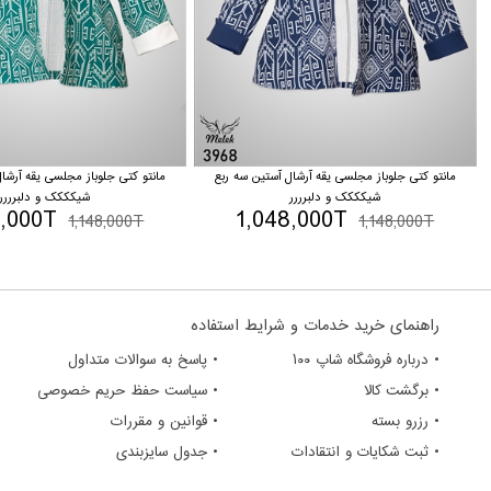
مانتو کتی جلوباز مجلسی یقه آرشال آستین سه ربع
مانتو کتی جلوباز مجلسی یقه آرشا
شیکککک و دلبرررر
شیکککک و دلبرررر
8,000T
1,048,000T
1,148,000T
1,148,000T
راهنمای خرید خدمات و شرایط استفاده
• درباره فروشگاه شاپ ۱۰۰
• پاسخ به سوالات متداول
• برگشت کالا
• سیاست حفظ حریم خصوصی
• رزرو بسته
• قوانین و مقررات
• ثبت شکایات و انتقادات
• جدول سایزبندی