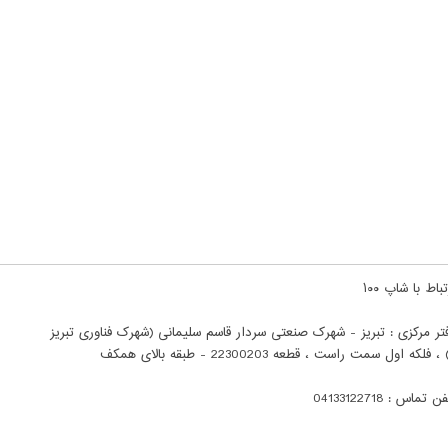
باط با شاپ ۱۰۰
تر مرکزی : تبریز - شهرک صنعتی سردار قاسم سلیمانی (شهرک فناوری تبریز
ن تماس : 04133122718