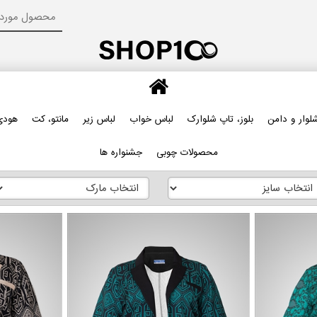
لوار و دامن
بلوز، تاپ شلوارک
لباس خواب
لباس زیر
مانتو، کت
هودی
محصولات چوبی
جشنواره ها