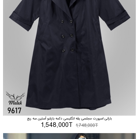
بارانی اسپورت مجلسی یقه انگلیسی دکمه بازشو آستین سه ربع
1,548,000T
1,748,000T