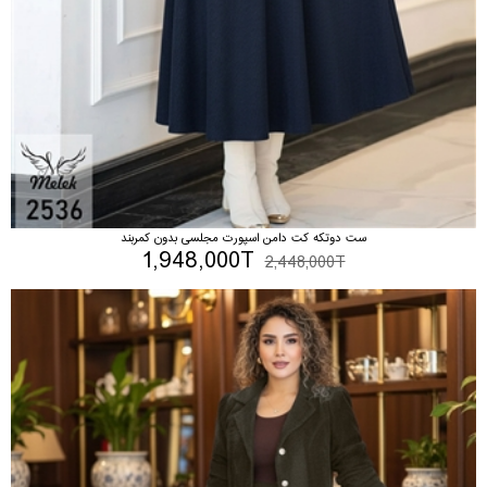
ست دوتکه کت دامن اسپورت مجلسی بدون کمربند
1,948,000T
2,448,000T