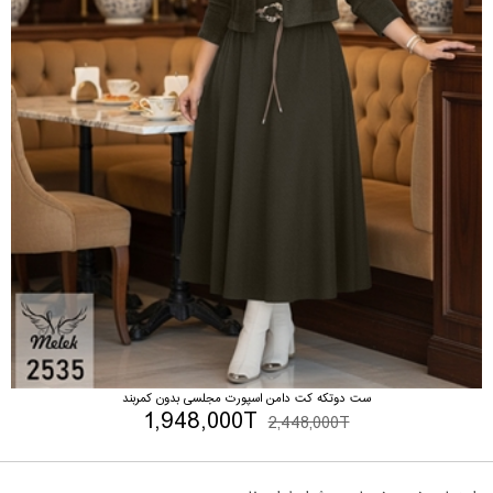
ست دوتکه کت دامن اسپورت مجلسی بدون کمربند
1,948,000T
2,448,000T