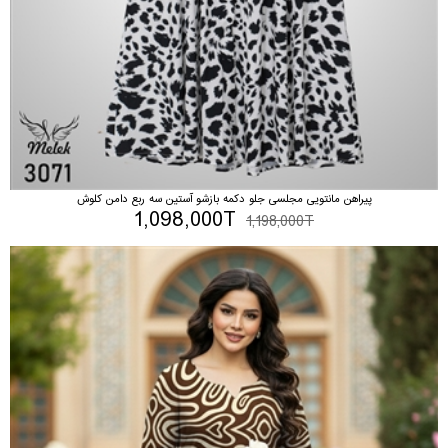
پیراهن مانتویی مجلسی جلو دکمه بازشو آستین سه ربع دامن کلوش
1,098,000T
1,198,000T