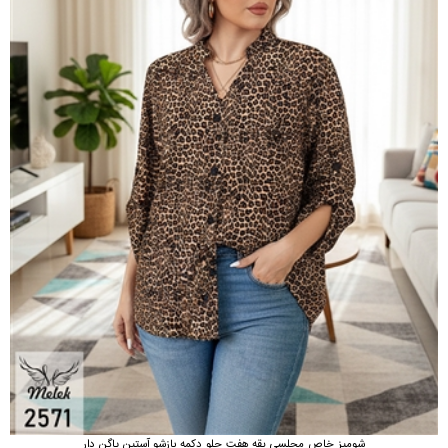
شومیز خاص مجلسی یقه هفت جلو دکمه بازشو آستین پاگن دار