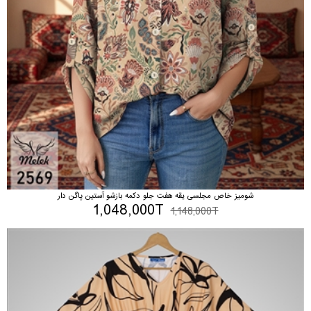
شومیز خاص مجلسی یقه هفت جلو دکمه بازشو آستین پاگن دار
1,048,000T
1,148,000T