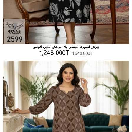
پیراهن اسپورت مجلسی یقه جواهری آستین فانوسی
1,248,000T
1,548,000T