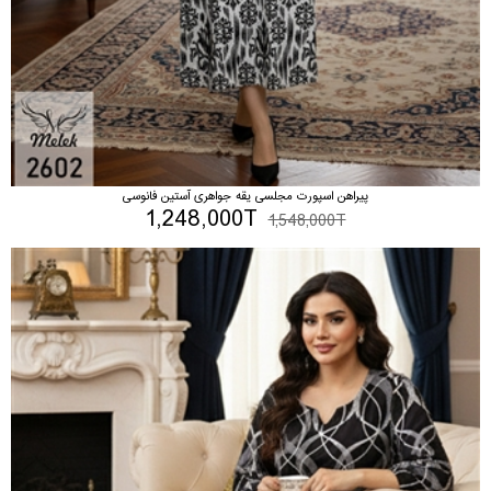
پیراهن اسپورت مجلسی یقه جواهری آستین فانوسی
1,248,000T
1,548,000T