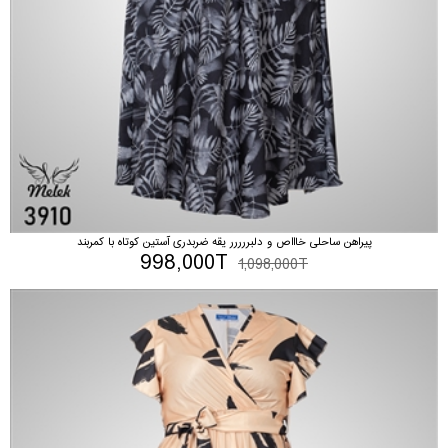
پیراهن ساحلی خاااص و دلبررررر یقه ضربدری آستین کوتاه با کمربند
998,000T
1,098,000T