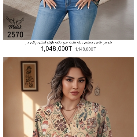
شومیز خاص مجلسی یقه هفت جلو دکمه بازشو آستین پاگن دار
1,048,000T
1,148,000T