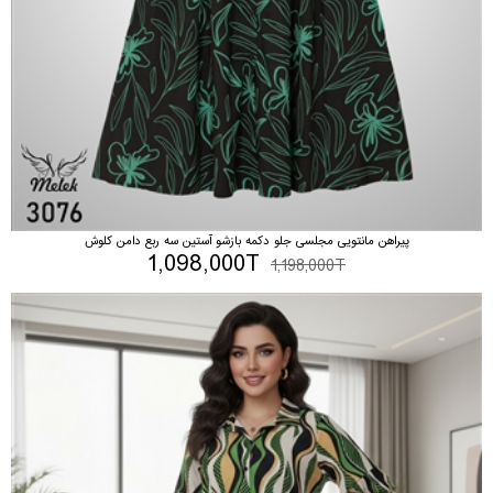
پیراهن مانتویی مجلسی جلو دکمه بازشو آستین سه ربع دامن کلوش
1,098,000T
1,198,000T