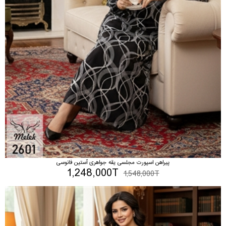
پیراهن اسپورت مجلسی یقه جواهری آستین فانوسی
1,248,000T
1,548,000T