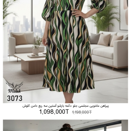
پیراهن مانتویی مجلسی جلو دکمه بازشو آستین سه ربع دامن کلوش
1,098,000T
1,198,000T