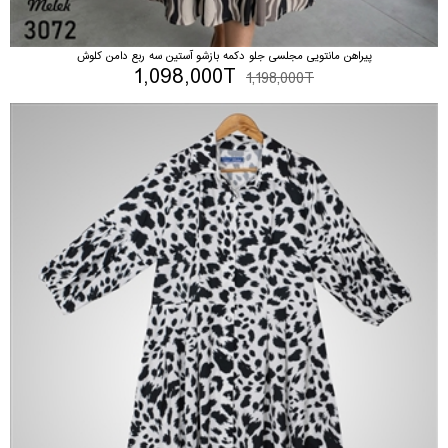
پیراهن مانتویی مجلسی جلو دکمه بازشو آستین سه ربع دامن کلوش
1,098,000T
1,198,000T