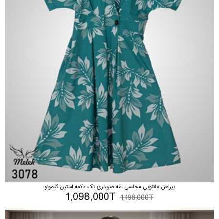
پیراهن مانتویی مجلسی یقه ضربدری تک دکمه آستین کیمونو
1,098,000T
1,198,000T