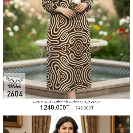
پیراهن اسپورت مجلسی یقه جواهری آستین فانوسی
1,248,000T
1,548,000T