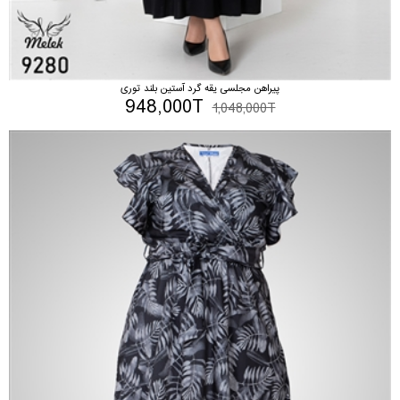
پیراهن مجلسی یقه گرد آستین بلند توری
948,000T
1,048,000T