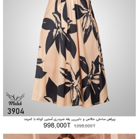
پیراهن ساحلی خاااص و دلبررررر یقه ضربدری آستین کوتاه با کمربند
998,000T
1,098,000T