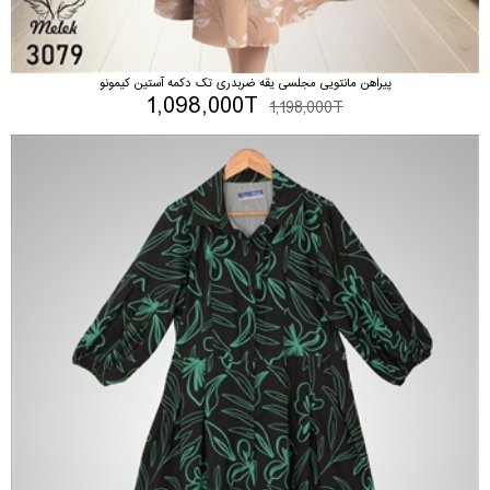
پیراهن مانتویی مجلسی یقه ضربدری تک دکمه آستین کیمونو
1,098,000T
1,198,000T