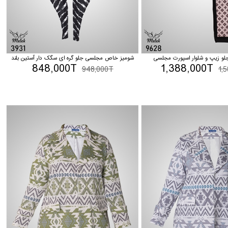
 زیپ و شلوار اسپورت مجلسی
شومیز خاص مجلسی جلو گره ای سگک دار آستین بلند
848,000T
1,388,000T
948,000T
1,