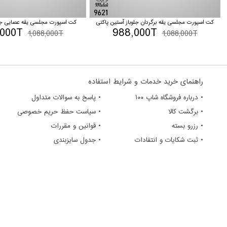
کت اسپورت مجلسی یقه برگردان جلوباز آستین پاکتی
کت اسپورت مجلسی یقه عصایی جلوب
,000T
988,000T
1,088,000T
1,088,000T
راهنمای خرید خدمات و شرایط استفاده
• درباره فروشگاه شاپ ۱۰۰
• پاسخ به سوالات متداول
• برگشت کالا
• سیاست حفظ حریم خصوصی
• رزرو بسته
• قوانین و مقررات
• ثبت شکایات و انتقادات
• جدول سایزبندی