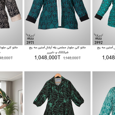
ل آستین سه ربع
مانتو کتی جلوباز مجلسی یقه آرشال آستین سه ربع
مانتو کتی جلوبا
شیکککک و دلبرررر
ش
1,048,000T
1,04
148,000T
1,148,000T