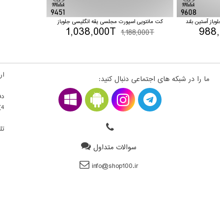
از آستین بلند
کت مانتویی اسپورت مجلسی یقه انگلیسی جلوباز
1,038,000T
988
1,188,000T
ارت
ما را در شبکه های اجتماعی دنبال کنید:
دف
4) ، فلکه اول سمت راست ، قطعه 22300203 - طبقه بالای همکف
تلف
سوالات متداول
info@shop100.ir