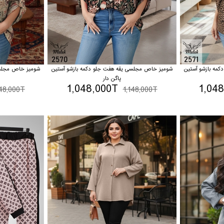
مه بازشو آستین
شومیز خاص مجلسی یقه هفت جلو دکمه بازشو آستین
شومیز خاص مجلسی
پاگن دار
1,048,000T
1,04
148,000T
1,148,000T