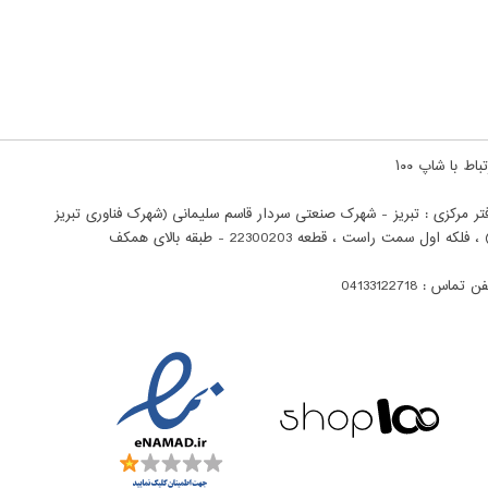
باط با شاپ ۱۰۰
تر مرکزی : تبریز - شهرک صنعتی سردار قاسم سلیمانی (شهرک فناوری تبریز
ن تماس : 04133122718