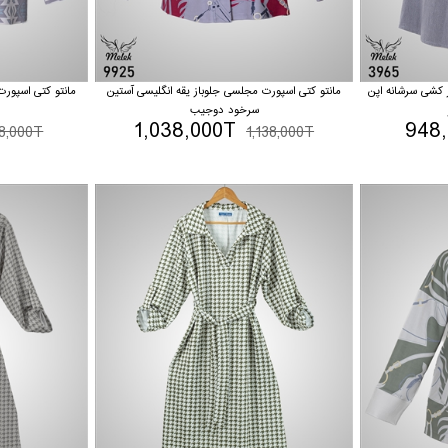
 کشی سرشانه اپن
مانتو کتی اسپورت مجلسی جلوباز یقه انگلیسی آستین
مانتو کتی اسپورت
سرخود دوجیب
1,038,000T
948
88,000T
1,138,000T