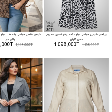
پیراهن مانتویی مجلسی جلو دکمه بازشو آستین سه ربع
شومیز خاص مجلسی یقه هفت جلو دک
دامن کلوش
پاگن دار
8,000T
1,098,000T
1,148,000T
1,198,000T