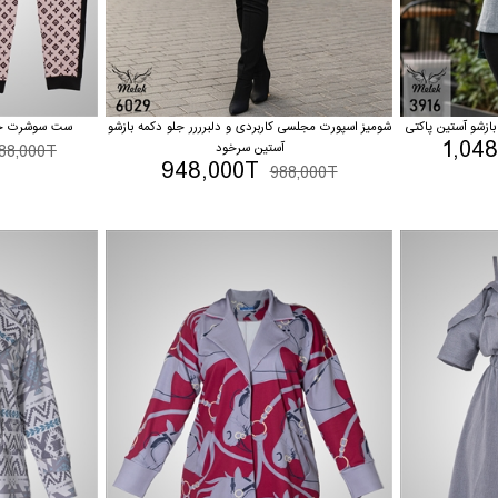
ازشو آستین پاکتی
شومیز اسپورت مجلسی کاربردی و دلبرررر جلو دکمه بازشو
ست سوشرت جلو
1,04
آستین سرخود
588,000T
948,000T
988,000T