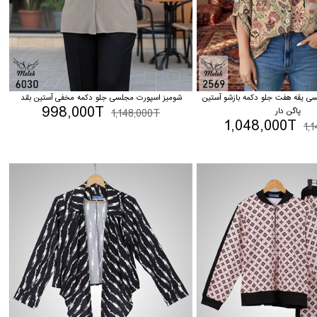
 یقه هفت جلو دکمه بازشو آستین
شومیز اسپورت مجلسی جلو دکمه مخفی آستین بلند
998,000T
پاگن دار
1,148,000T
1,048,000T
1,