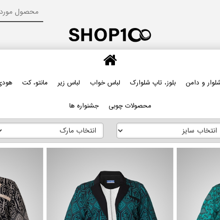
لوار و دامن
بلوز، تاپ شلوارک
لباس خواب
لباس زیر
مانتو، کت
هودی
محصولات چوبی
جشنواره ها