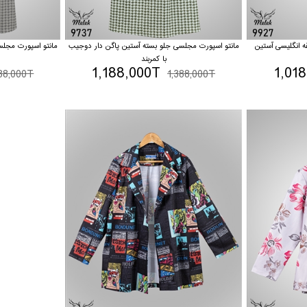
ه انگلیسی آستین
مانتو اسپورت مجلسی جلو بسته آستین پاگن دار دوجیب
مانتو اسپورت مجلس
با کمربند
1,188,000T
1,01
388,000T
1,388,000T