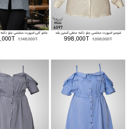
شومیز اسپورت مجلسی جلو دکمه مخفی آستین بلند
مانتو کتی اسپورت مجلسی جلو دکمه ب
8,000T
998,000T
1,148,000T
1,098,000T