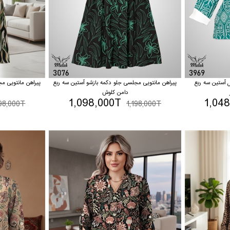
ل آستین سه ربع
پیراهن مانتویی مجلسی جلو دکمه بازشو آستین سه ربع
پیراهن مانتویی م
دامن کلوش
1,098,000T
1,04
198,000T
1,198,000T