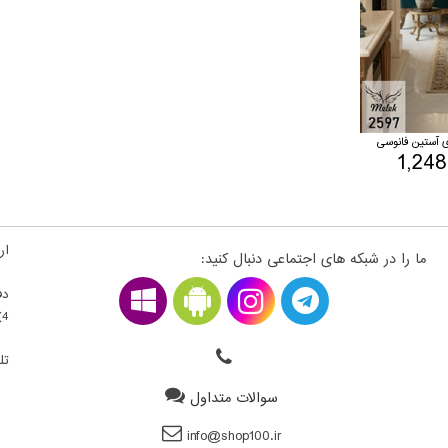
 آستین فانوسی
1,24
ارت
ما را در شبکه های اجتماعی دنبال کنید:
دف
4) ، فلکه اول سمت راست ، قطعه 22300203 - طبقه بالای همکف
تلف
سوالات متداول
info@shop100.ir