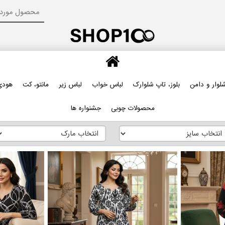
لوار و دامن
بلوز، تاپ شلوارک
لباس خواب
لباس زیر
مانتو، کت
هودی
محصولات چوبی
جشنواره ها