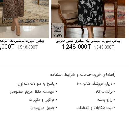
پیراهن اسپورت مجلسی یقه جواهری آستین فانوسی
پیراهن اسپورت مجلسی یقه جواهری
8,000T
1,248,000T
1,548,000T
1,548,000T
راهنمای خرید خدمات و شرایط استفاده
• درباره فروشگاه شاپ ۱۰۰
• پاسخ به سوالات متداول
• برگشت کالا
• سیاست حفظ حریم خصوصی
• رزرو بسته
• قوانین و مقررات
• ثبت شکایات و انتقادات
• جدول سایزبندی