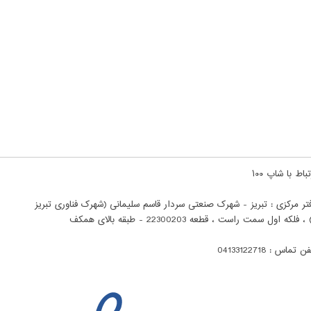
باط با شاپ ۱۰۰
تر مرکزی : تبریز - شهرک صنعتی سردار قاسم سلیمانی (شهرک فناوری تبریز
ن تماس : 04133122718