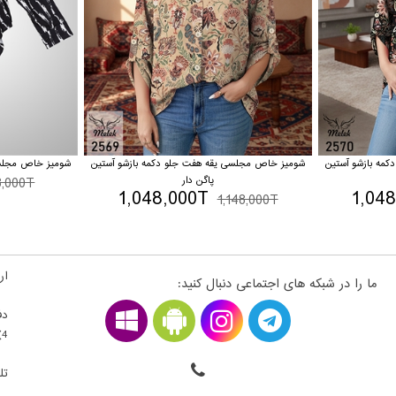
مه بازشو آستین
شومیز خاص مجلسی یقه هفت جلو دکمه بازشو آستین
شومیز خاص مجلسی
پاگن دار
8,000T
1,048,000T
1,04
1,148,000T
ارت
ما را در شبکه های اجتماعی دنبال کنید:
دف
4) ، فلکه اول سمت راست ، قطعه 22300203 - طبقه بالای همکف
تلف