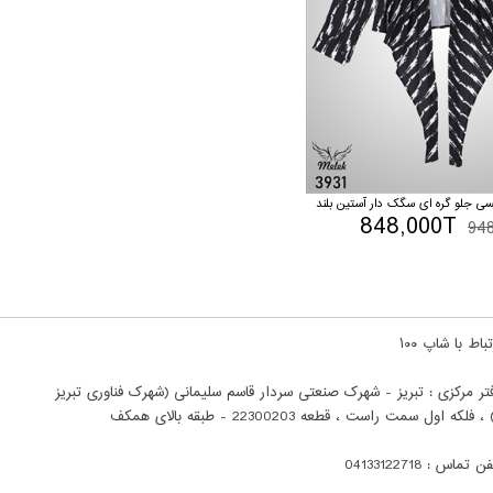
 جلو گره ای سگک دار آستین بلند
848,000T
94
باط با شاپ ۱۰۰
تر مرکزی : تبریز - شهرک صنعتی سردار قاسم سلیمانی (شهرک فناوری تبریز
ن تماس : 04133122718