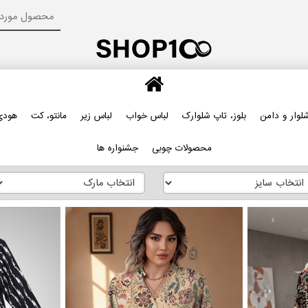
لوار و دامن
بلوز، تاپ شلوارک
لباس خواب
لباس زیر
مانتو، کت
هودی
محصولات چوبی
جشنواره ها