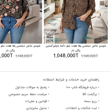
شومیز خاص مجلسی یقه هفت جلو دکمه بازشو آستین
شومیز خاص مجلسی یقه هفت جلو دک
پاگن دار
پاگن دار
8,000T
1,048,000T
1,148,000T
1,148,000T
راهنمای خرید خدمات و شرایط استفاده
• درباره فروشگاه شاپ ۱۰۰
• پاسخ به سوالات متداول
• برگشت کالا
• سیاست حفظ حریم خصوصی
• رزرو بسته
• قوانین و مقررات
• ثبت شکایات و انتقادات
• جدول سایزبندی