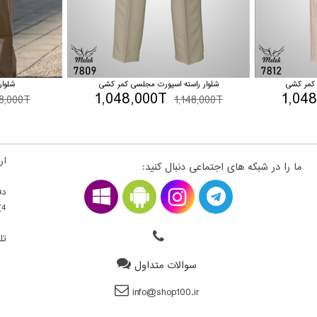
 کمر کشی
شلوار راسته اسپورت مجلسی کمر کشی
شلوا
1,048,000T
1,04
48,000T
1,148,000T
ارت
ما را در شبکه های اجتماعی دنبال کنید:
دف
4) ، فلکه اول سمت راست ، قطعه 22300203 - طبقه بالای همکف
تلف
سوالات متداول
info@shop100.ir