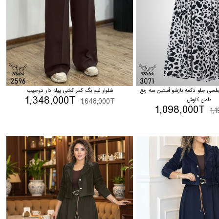
جلسی جلو دکمه بازشو آستین سه ربع
شلوار نیم بگ کمر کشی پیله دار دوجیب
1,348,000T
دامن کلوش
1,648,000T
1,098,000T
1,