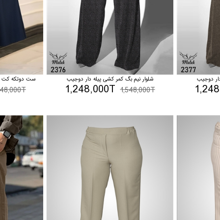
دار دوجیب
شلوار نیم بگ کمر کشی پیله دار دوجیب
ست دوتکه کت دا
1,248,000T
1,24
448,000T
1,548,000T