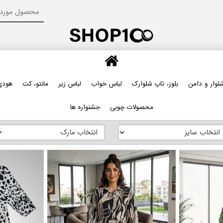
لوار و دامن
بلوز، تاپ شلوارک
لباس خواب
لباس زیر
مانتو، کت
هودی
محصولات چوبی
جشنواره ها