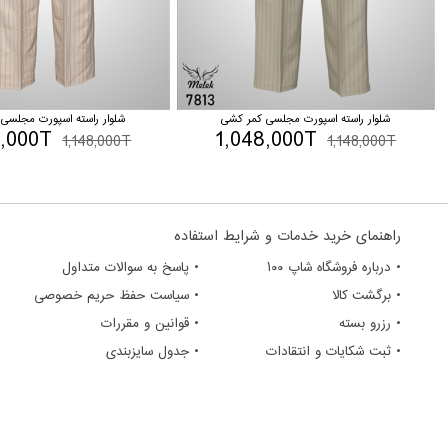
شلوار راسته اسپورت مجلسی کمر کشی
شلوار راسته اسپورت مجلسی
8,000T
1,048,000T
1,148,000T
1,148,000T
راهنمای خرید خدمات و شرایط استفاده
• درباره فروشگاه شاپ ۱۰۰
• پاسخ به سوالات متداول
• برگشت کالا
• سیاست حفظ حریم خصوصی
• رزرو بسته
• قوانین و مقررات
• ثبت شکایات و انتقادات
• جدول سایزبندی