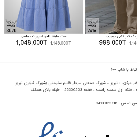
ر بگ کمر کشی دوجیب
ست جلیقه دامن اسپورت مجلسی
1,048,000T
998,000T
1,148,000T
1,1
باط با شاپ ۱۰۰
تر مرکزی : تبریز - شهرک صنعتی سردار قاسم سلیمانی (شهرک فناوری تبریز
ن تماس : 04133122718