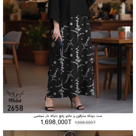
ست دوتکه سارافون و مانتو پانچ دنباله دار مجلسی
1,698,000T
1,998,000T