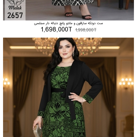
ست دوتکه سارافون و مانتو پانچ دنباله دار مجلسی
1,698,000T
1,998,000T