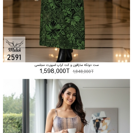
ست دوتکه سارافون و کت کراپ اسپورت مجلسی
1,598,000T
1,848,000T