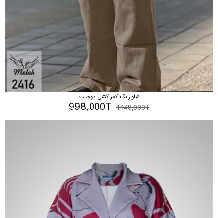
شلوار بگ کمر کشی دوجیب
998,000T
1,148,000T