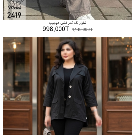
شلوار بگ کمر کشی دوجیب
998,000T
1,148,000T