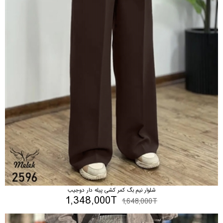
شلوار نیم بگ کمر کشی پیله دار دوجیب
1,348,000T
1,648,000T