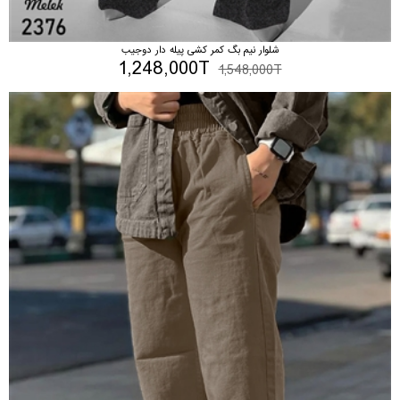
شلوار نیم بگ کمر کشی پیله دار دوجیب
1,248,000T
1,548,000T