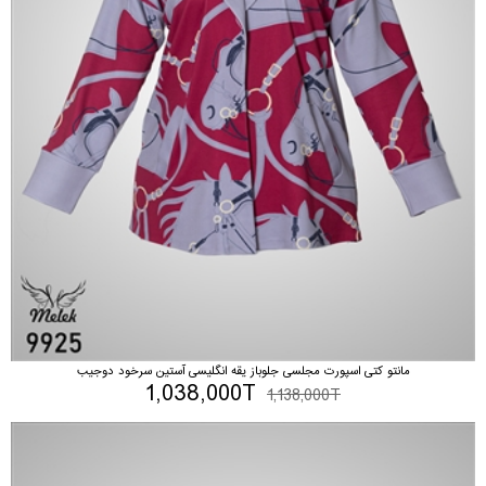
مانتو کتی اسپورت مجلسی جلوباز یقه انگلیسی آستین سرخود دوجیب
1,038,000T
1,138,000T