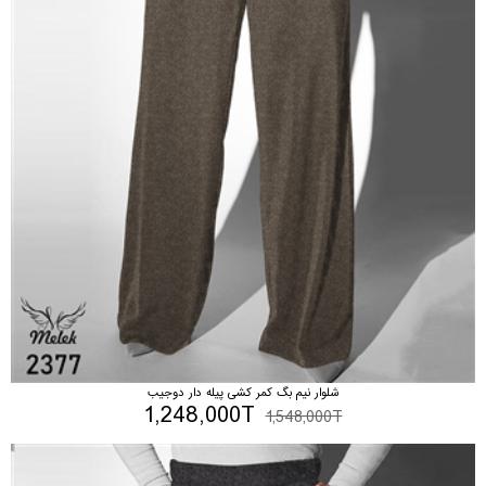
شلوار نیم بگ کمر کشی پیله دار دوجیب
1,248,000T
1,548,000T