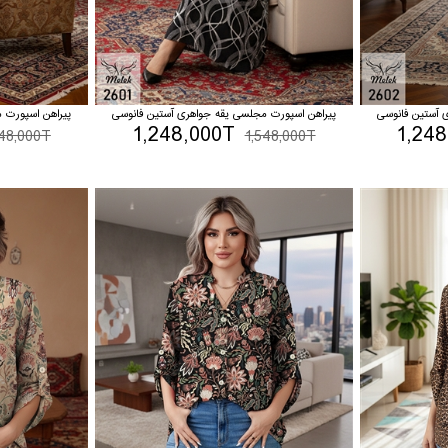
 آستین فانوسی
پیراهن اسپورت مجلسی یقه جواهری آستین فانوسی
پیراهن اسپورت 
1,248,000T
1,24
548,000T
1,548,000T