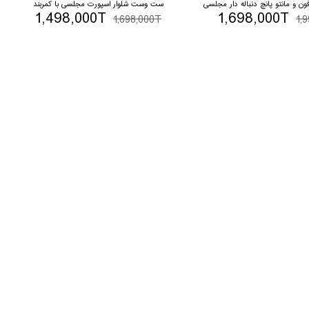
ن و مانتو پانچ دنباله دار مجلسی
ست وست شلوار اسپورت مجلسی با کمربند
1,498,000T
1,698,000T
1,698,000T
1,