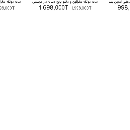
فی آستین بلند
ست دوتکه سارافون و مانتو پانچ دنباله دار مجلسی
ست دوتکه سارافو
1,698,000T
998
998,000T
1,998,000T