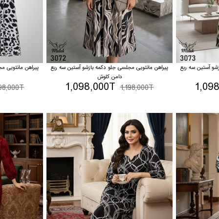
شو آستین سه ربع
پیراهن مانتویی مجلسی جلو دکمه بازشو آستین سه ربع
پیراهن مانتویی م
دامن کلوش
1,098,000T
1,09
198,000T
1,198,000T