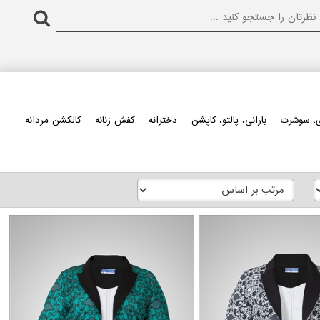
، سوشرت
بارانی، پالتو، کاپشن
دخترانه
کفش زنانه
کالکشن مردانه