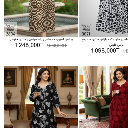
جلسی جلو دکمه بازشو آستین سه ربع
پیراهن اسپورت مجلسی یقه جواهری آستین فانوسی
1,248,000T
دامن کلوش
1,548,000T
1,098,000T
1,