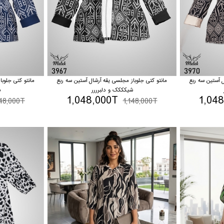
ل آستین سه ربع
مانتو کتی جلوباز مجلسی یقه آرشال آستین سه ربع
مانتو کتی جلوبا
شیکککک و دلبرررر
ش
1,048,000T
1,04
148,000T
1,148,000T