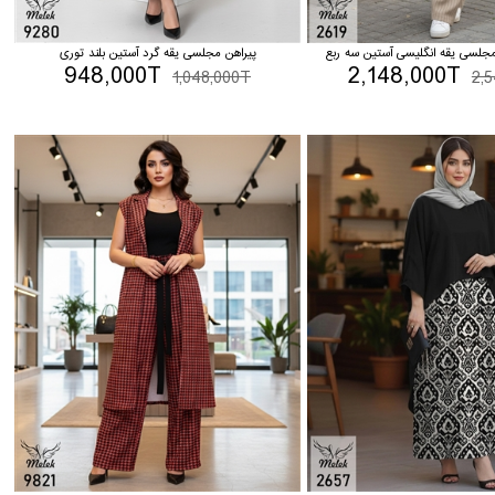
لسی یقه انگلیسی آستین سه ربع
پیراهن مجلسی یقه گرد آستین بلند توری
948,000T
2,148,000T
1,048,000T
2,