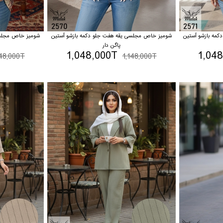
مه بازشو آستین
شومیز خاص مجلسی یقه هفت جلو دکمه بازشو آستین
شومیز خاص مجلسی
پاگن دار
1,048,000T
1,04
148,000T
1,148,000T