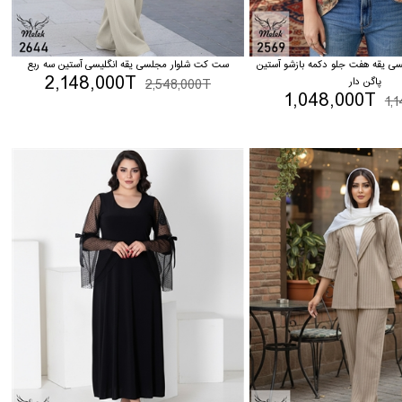
 یقه هفت جلو دکمه بازشو آستین
ست کت شلوار مجلسی یقه انگلیسی آستین سه ربع
2,148,000T
پاگن دار
2,548,000T
1,048,000T
1,