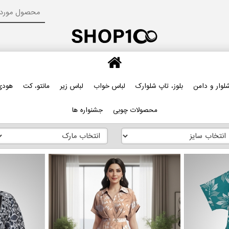
لوار و دامن
بلوز، تاپ شلوارک
لباس خواب
لباس زیر
مانتو، کت
هودی
محصولات چوبی
جشنواره ها