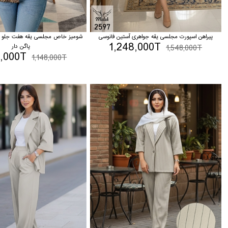
پیراهن اسپورت مجلسی یقه جواهری آستین فانوسی
شومیز خاص مجلسی یقه هفت جلو دک
1,248,000T
1,548,000T
پاگن دار
8,000T
1,148,000T