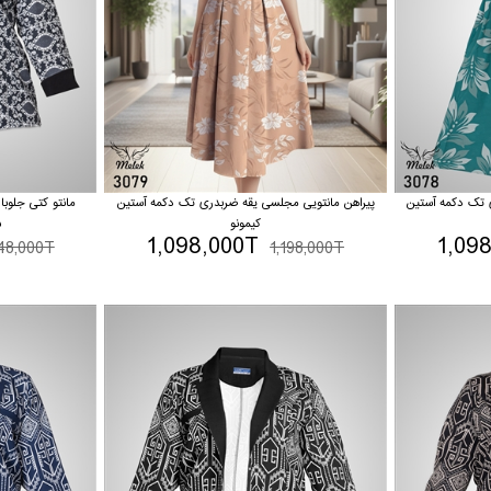
 تک دکمه آستین
پیراهن مانتویی مجلسی یقه ضربدری تک دکمه آستین
مانتو کتی جلوبا
کیمونو
ش
1,098,000T
1,09
148,000T
1,198,000T