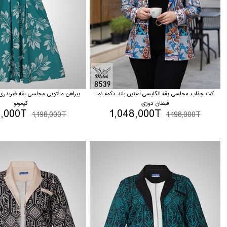
کت جذاب مجلسی یقه انگلیسی آستین بلند دکمه نما
پیراهن مانتویی مجلسی یقه ضربدری
قیطان دوزی
کیمونو
8,000T
1,048,000T
1,198,000T
1,198,000T