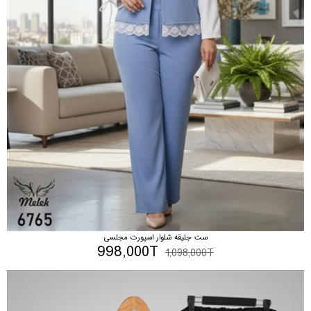
ست جلیقه شلوار اسپورت مجلسی
998,000T
1,098,000T