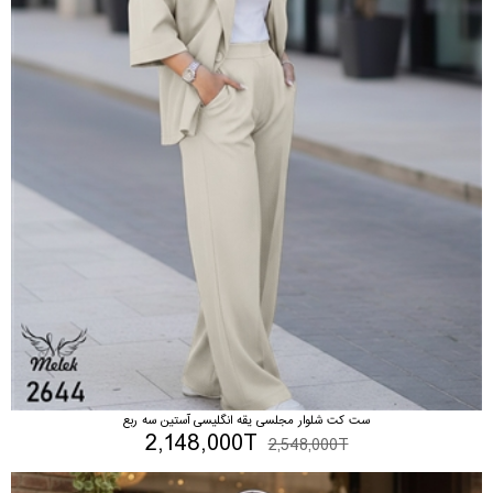
ست کت شلوار مجلسی یقه انگلیسی آستین سه ربع
2,148,000T
2,548,000T