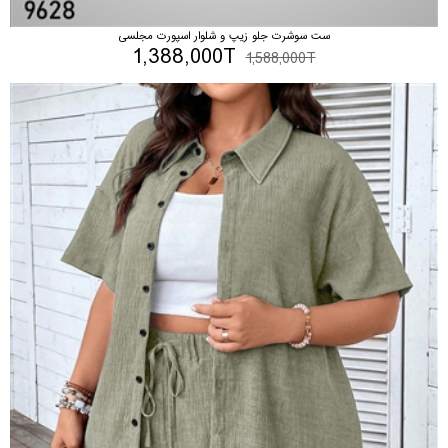
ست سوشرت جلو زیپ و شلوار اسپورت مجلسی
1,388,000T
1,588,000T