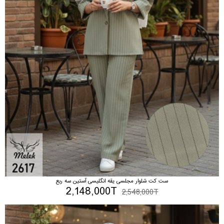
ست کت شلوار مجلسی یقه انگلیسی آستین سه ربع
2,148,000T
2,548,000T