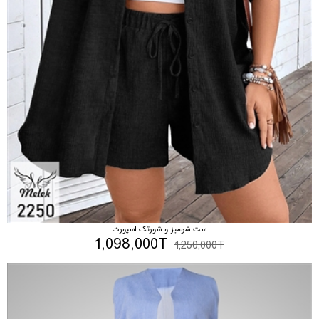
ست شومیز و شورتک اسپورت
1,098,000T
1,250,000T