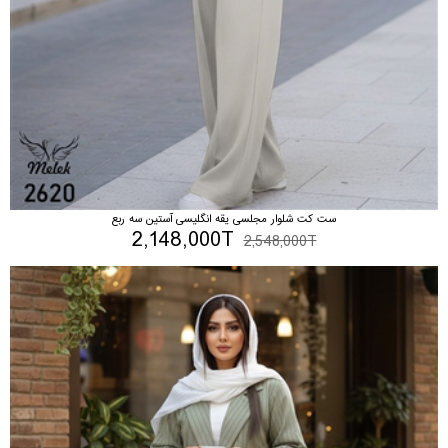
ست کت شلوار مجلسی یقه انگلیسی آستین سه ربع
2,148,000T
2,548,000T