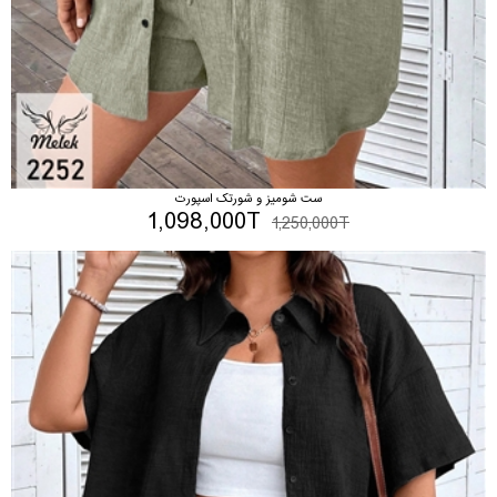
ست شومیز و شورتک اسپورت
1,098,000T
1,250,000T