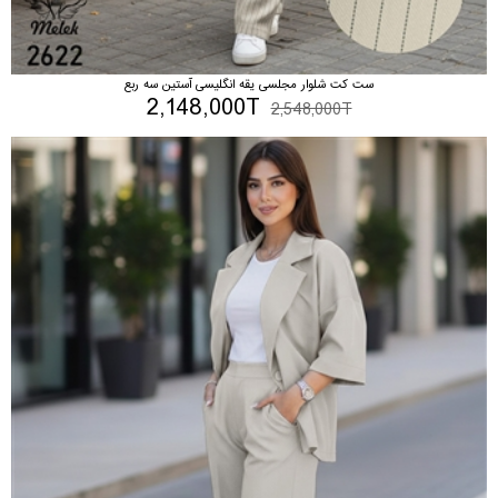
ست کت شلوار مجلسی یقه انگلیسی آستین سه ربع
2,148,000T
2,548,000T