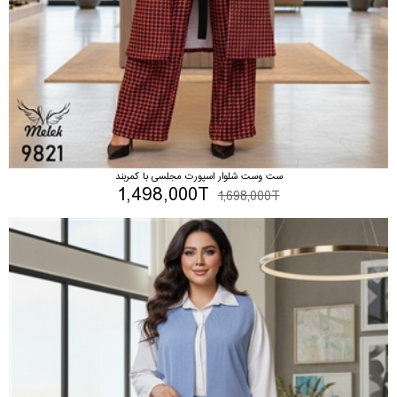
ست وست شلوار اسپورت مجلسی با کمربند
1,498,000T
1,698,000T