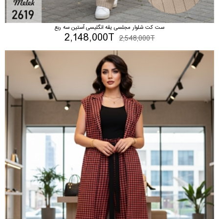
ست کت شلوار مجلسی یقه انگلیسی آستین سه ربع
2,148,000T
2,548,000T