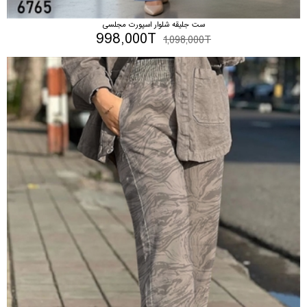
ست جلیقه شلوار اسپورت مجلسی
998,000T
1,098,000T