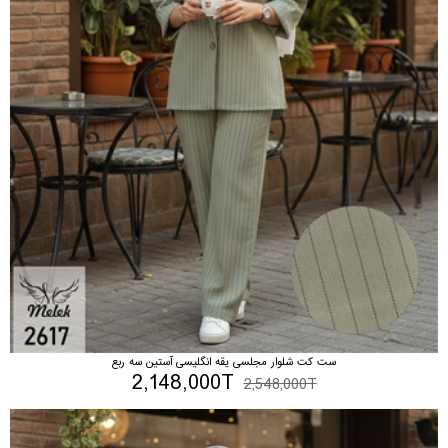
ست کت شلوار مجلسی یقه انگلیسی آستین سه ربع
2,148,000T
2,548,000T