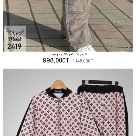
شلوار بگ کمر کشی دوجیب
998,000T
1,148,000T