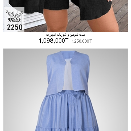
ست شومیز و شورتک اسپورت
1,098,000T
1,250,000T