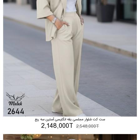
ست کت شلوار مجلسی یقه انگلیسی آستین سه ربع
2,148,000T
2,548,000T