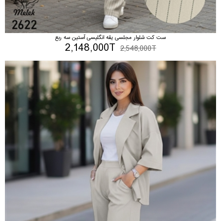
ست کت شلوار مجلسی یقه انگلیسی آستین سه ربع
2,148,000T
2,548,000T