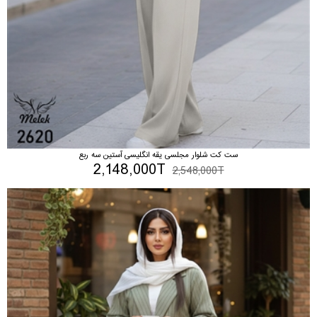
ست کت شلوار مجلسی یقه انگلیسی آستین سه ربع
2,148,000T
2,548,000T