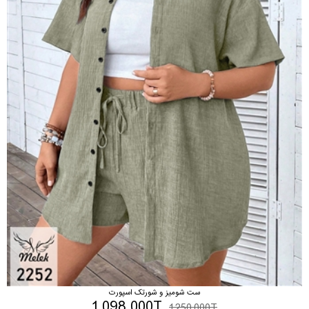
ست شومیز و شورتک اسپورت
1,098,000T
1,250,000T