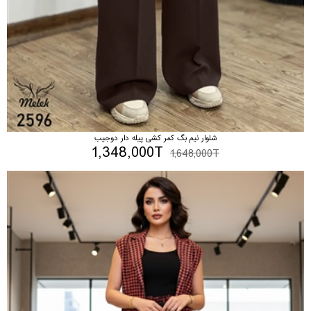
شلوار نیم بگ کمر کشی پیله دار دوجیب
1,348,000T
1,648,000T