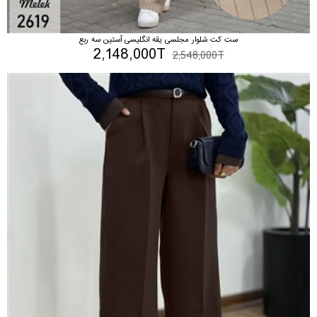
ست کت شلوار مجلسی یقه انگلیسی آستین سه ربع
2,148,000T
2,548,000T