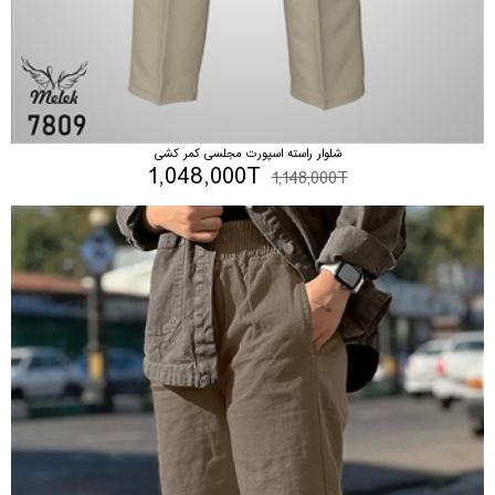
شلوار راسته اسپورت مجلسی کمر کشی
1,048,000T
1,148,000T