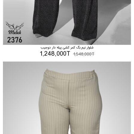
شلوار نیم بگ کمر کشی پیله دار دوجیب
1,248,000T
1,548,000T