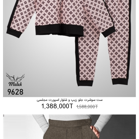
ست سوشرت جلو زیپ و شلوار اسپورت مجلسی
1,388,000T
1,588,000T