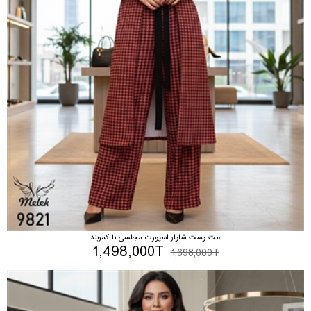
ست وست شلوار اسپورت مجلسی با کمربند
1,498,000T
1,698,000T