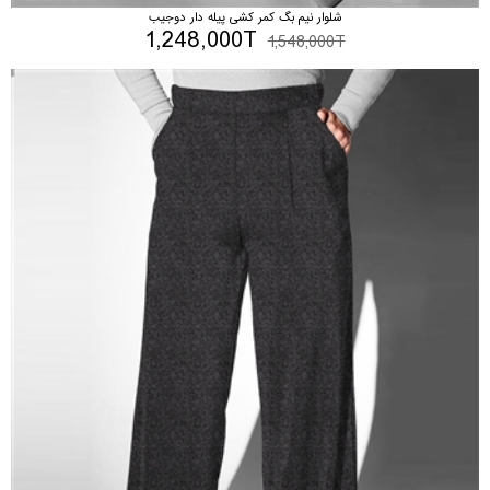
شلوار نیم بگ کمر کشی پیله دار دوجیب
1,248,000T
1,548,000T