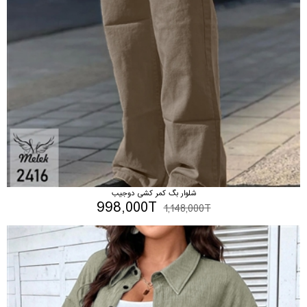
شلوار بگ کمر کشی دوجیب
998,000T
1,148,000T