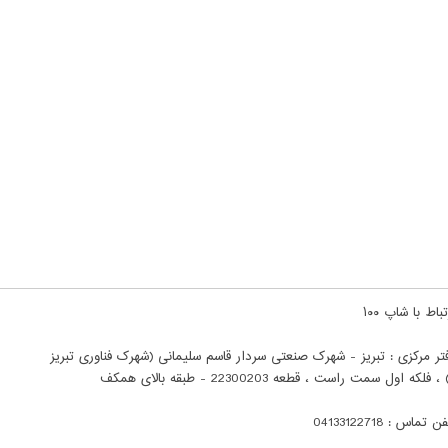
باط با شاپ ۱۰۰
تر مرکزی : تبریز - شهرک صنعتی سردار قاسم سلیمانی (شهرک فناوری تبریز
ن تماس : 04133122718