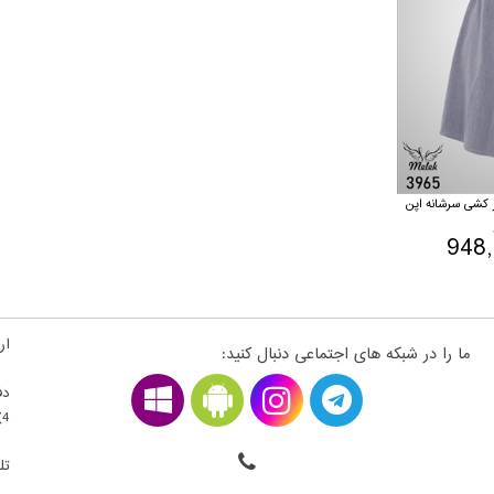
 کشی سرشانه اپن
948
ارت
ما را در شبکه های اجتماعی دنبال کنید:
دف
4) ، فلکه اول سمت راست ، قطعه 22300203 - طبقه بالای همکف
تلف