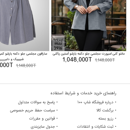
مانتو کتی اسپورت مجلسی جلو دکمه بازشو آستین پاکتی
سارافون مجلسی جلو دکمه بازشو کمر
1,048,000T
1,148,000T
شییییک و دلبررررر
,000T
1,148,000T
راهنمای خرید خدمات و شرایط استفاده
• درباره فروشگاه شاپ ۱۰۰
• پاسخ به سوالات متداول
• برگشت کالا
• سیاست حفظ حریم خصوصی
• رزرو بسته
• قوانین و مقررات
• ثبت شکایات و انتقادات
• جدول سایزبندی