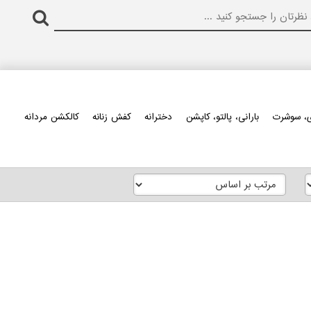
، سوشرت
بارانی، پالتو، کاپشن
دخترانه
کفش زنانه
کالکشن مردانه