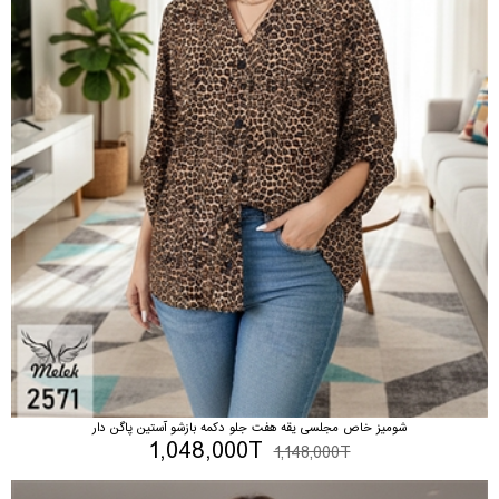
شومیز خاص مجلسی یقه هفت جلو دکمه بازشو آستین پاگن دار
1,048,000T
1,148,000T