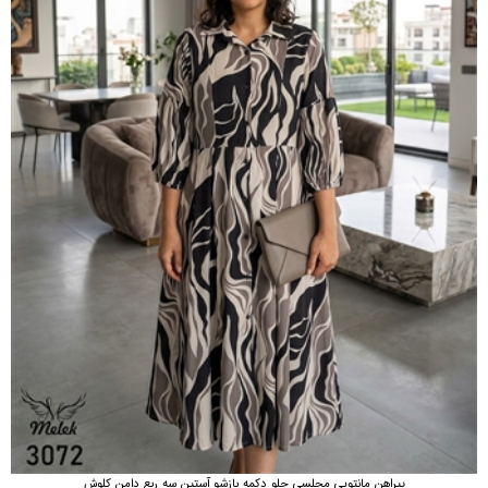
پیراهن مانتویی مجلسی جلو دکمه بازشو آستین سه ربع دامن کلوش