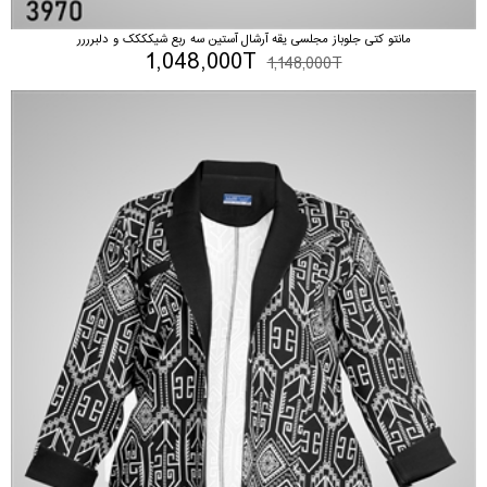
مانتو کتی جلوباز مجلسی یقه آرشال آستین سه ربع شیکککک و دلبرررر
1,048,000T
1,148,000T