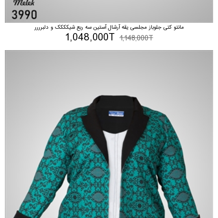
مانتو کتی جلوباز مجلسی یقه آرشال آستین سه ربع شیکککک و دلبرررر
1,048,000T
1,148,000T