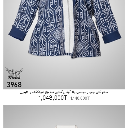
مانتو کتی جلوباز مجلسی یقه آرشال آستین سه ربع شیکککک و دلبرررر
1,048,000T
1,148,000T