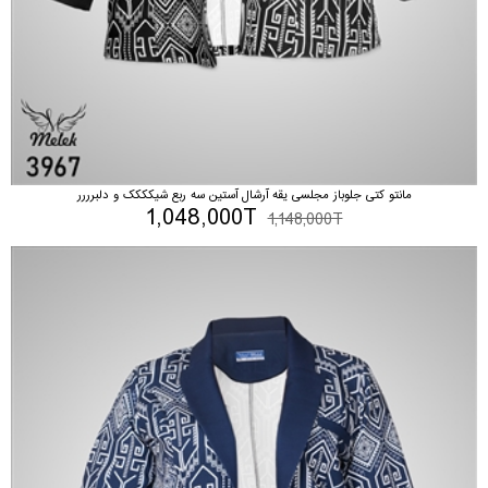
مانتو کتی جلوباز مجلسی یقه آرشال آستین سه ربع شیکککک و دلبرررر
1,048,000T
1,148,000T