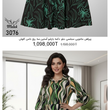
پیراهن مانتویی مجلسی جلو دکمه بازشو آستین سه ربع دامن کلوش
1,098,000T
1,198,000T