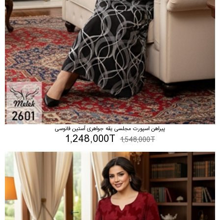
پیراهن اسپورت مجلسی یقه جواهری آستین فانوسی
1,248,000T
1,548,000T