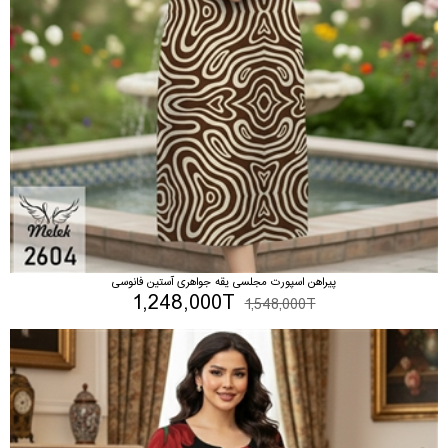
پیراهن اسپورت مجلسی یقه جواهری آستین فانوسی
1,248,000T
1,548,000T