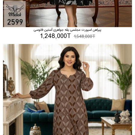
پیراهن اسپورت مجلسی یقه جواهری آستین فانوسی
1,248,000T
1,548,000T