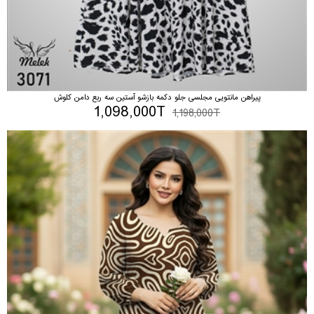
پیراهن مانتویی مجلسی جلو دکمه بازشو آستین سه ربع دامن کلوش
1,098,000T
1,198,000T