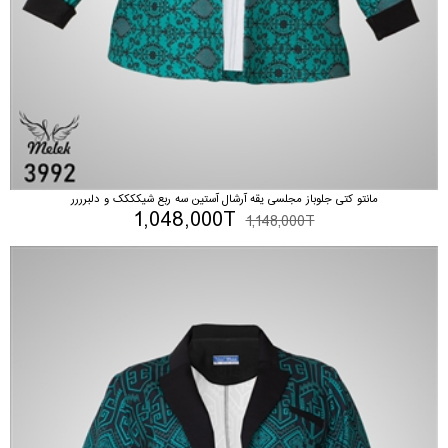
مانتو کتی جلوباز مجلسی یقه آرشال آستین سه ربع شیکککک و دلبرررر
1,048,000T
1,148,000T