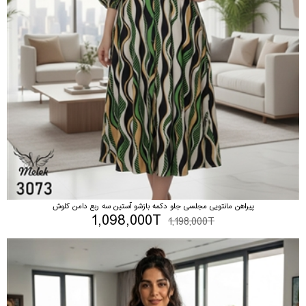
پیراهن مانتویی مجلسی جلو دکمه بازشو آستین سه ربع دامن کلوش
1,098,000T
1,198,000T