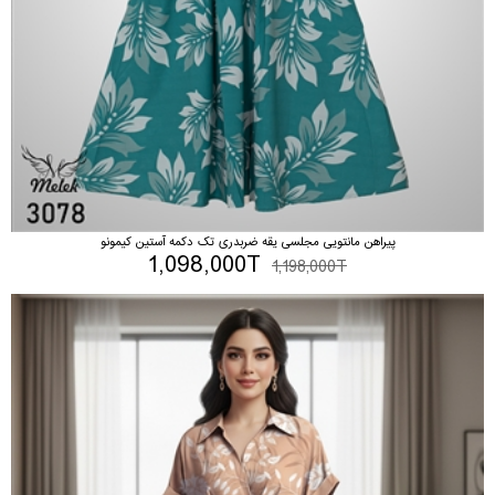
پیراهن مانتویی مجلسی یقه ضربدری تک دکمه آستین کیمونو
1,098,000T
1,198,000T