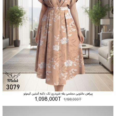
پیراهن مانتویی مجلسی یقه ضربدری تک دکمه آستین کیمونو
1,098,000T
1,198,000T