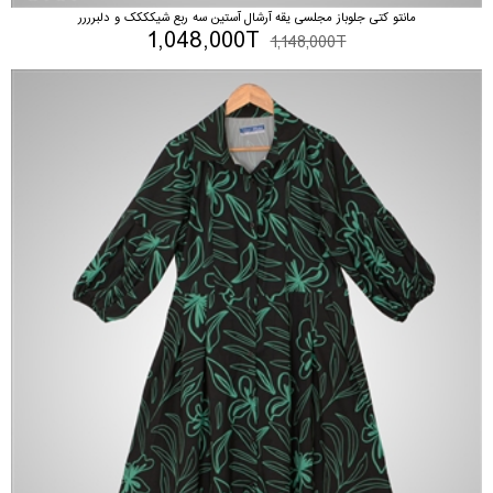
مانتو کتی جلوباز مجلسی یقه آرشال آستین سه ربع شیکککک و دلبرررر
1,048,000T
1,148,000T