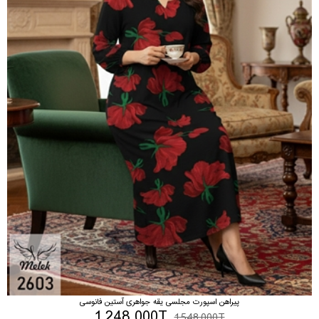
پیراهن اسپورت مجلسی یقه جواهری آستین فانوسی
1,248,000T
1,548,000T