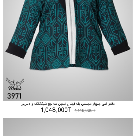
مانتو کتی جلوباز مجلسی یقه آرشال آستین سه ربع شیکککک و دلبرررر
1,048,000T
1,148,000T