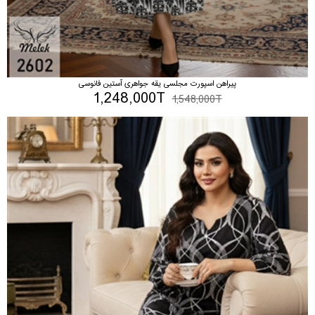
پیراهن اسپورت مجلسی یقه جواهری آستین فانوسی
1,248,000T
1,548,000T