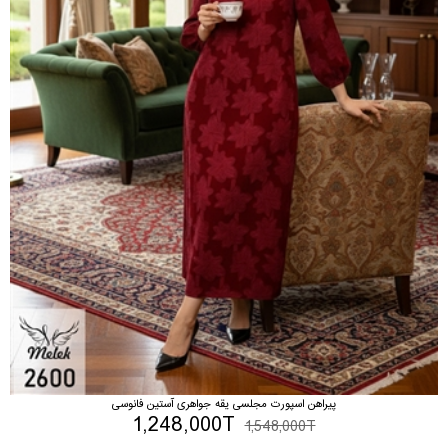
پیراهن اسپورت مجلسی یقه جواهری آستین فانوسی
1,248,000T
1,548,000T