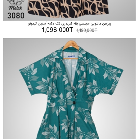
پیراهن مانتویی مجلسی یقه ضربدری تک دکمه آستین کیمونو
1,098,000T
1,198,000T