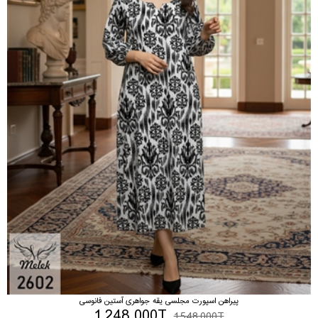
پیراهن اسپورت مجلسی یقه جواهری آستین فانوسی
1,248,000T
1,548,000T