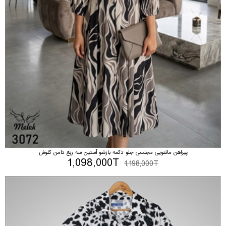
پیراهن مانتویی مجلسی جلو دکمه بازشو آستین سه ربع دامن کلوش
1,098,000T
1,198,000T