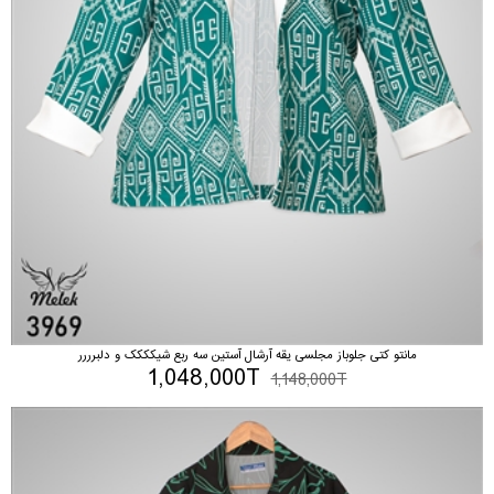
مانتو کتی جلوباز مجلسی یقه آرشال آستین سه ربع شیکککک و دلبرررر
1,048,000T
1,148,000T