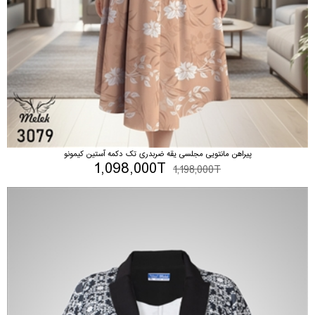
پیراهن مانتویی مجلسی یقه ضربدری تک دکمه آستین کیمونو
1,098,000T
1,198,000T