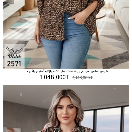
شومیز خاص مجلسی یقه هفت جلو دکمه بازشو آستین پاگن دار
1,048,000T
1,148,000T