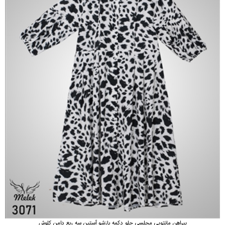
پیراهن مانتویی مجلسی جلو دکمه بازشو آستین سه ربع دامن کلوش