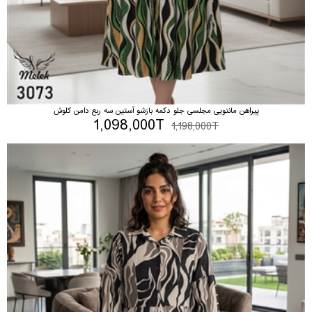
پیراهن مانتویی مجلسی جلو دکمه بازشو آستین سه ربع دامن کلوش
1,098,000T
1,198,000T