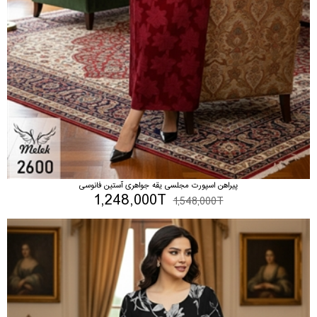
پیراهن اسپورت مجلسی یقه جواهری آستین فانوسی
1,248,000T
1,548,000T