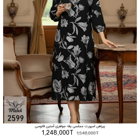
پیراهن اسپورت مجلسی یقه جواهری آستین فانوسی
1,248,000T
1,548,000T