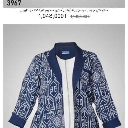
مانتو کتی جلوباز مجلسی یقه آرشال آستین سه ربع شیکککک و دلبرررر
1,048,000T
1,148,000T