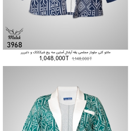
مانتو کتی جلوباز مجلسی یقه آرشال آستین سه ربع شیکککک و دلبرررر
1,048,000T
1,148,000T