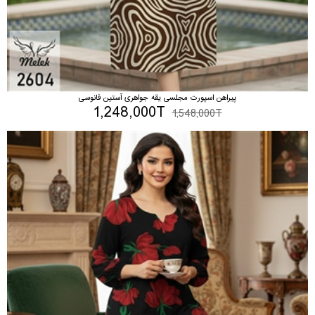
پیراهن اسپورت مجلسی یقه جواهری آستین فانوسی
1,248,000T
1,548,000T