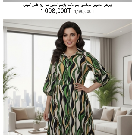
پیراهن مانتویی مجلسی جلو دکمه بازشو آستین سه ربع دامن کلوش
1,098,000T
1,198,000T