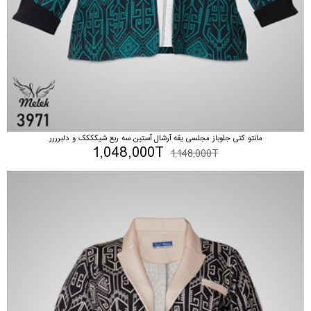
مانتو کتی جلوباز مجلسی یقه آرشال آستین سه ربع شیکککک و دلبرررر
1,048,000T
1,148,000T