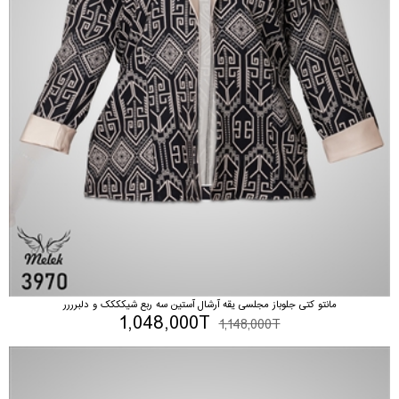
مانتو کتی جلوباز مجلسی یقه آرشال آستین سه ربع شیکککک و دلبرررر
1,048,000T
1,148,000T