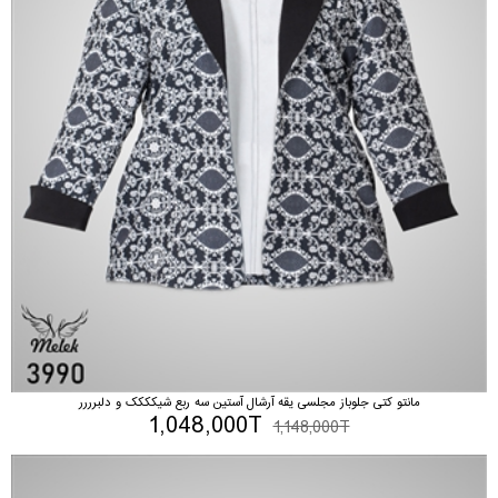
مانتو کتی جلوباز مجلسی یقه آرشال آستین سه ربع شیکککک و دلبرررر
1,048,000T
1,148,000T