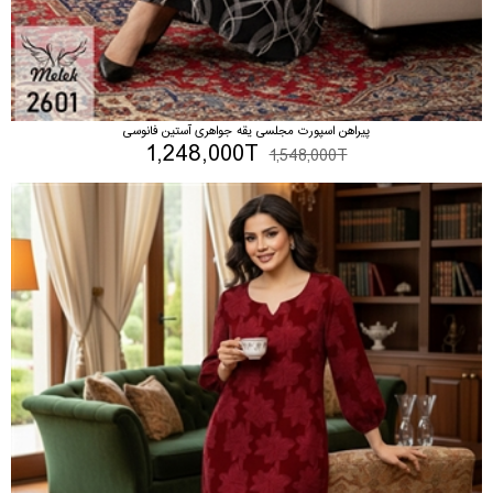
پیراهن اسپورت مجلسی یقه جواهری آستین فانوسی
1,248,000T
1,548,000T