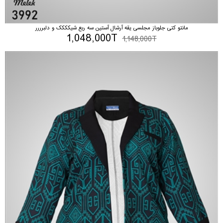
مانتو کتی جلوباز مجلسی یقه آرشال آستین سه ربع شیکککک و دلبرررر
1,048,000T
1,148,000T