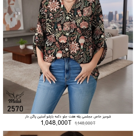
شومیز خاص مجلسی یقه هفت جلو دکمه بازشو آستین پاگن دار
1,048,000T
1,148,000T