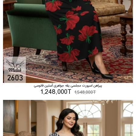
پیراهن اسپورت مجلسی یقه جواهری آستین فانوسی
1,248,000T
1,548,000T