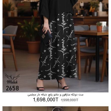
ست دوتکه سارافون و مانتو پانچ دنباله دار مجلسی
1,698,000T
1,998,000T