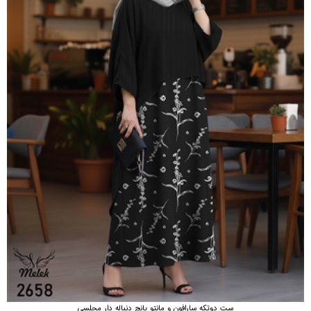
ست دوتکه سارافون و مانتو پانچ دنباله دار مجلسی