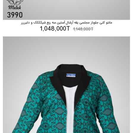
مانتو کتی جلوباز مجلسی یقه آرشال آستین سه ربع شیکککک و دلبرررر
1,048,000T
1,148,000T