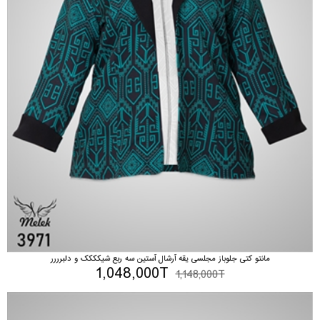
مانتو کتی جلوباز مجلسی یقه آرشال آستین سه ربع شیکککک و دلبرررر
1,048,000T
1,148,000T