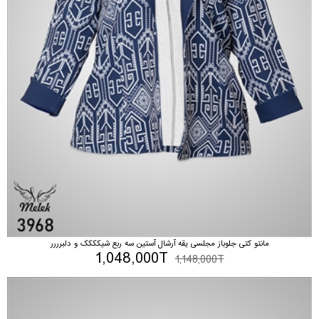
مانتو کتی جلوباز مجلسی یقه آرشال آستین سه ربع شیکککک و دلبرررر
1,048,000T
1,148,000T