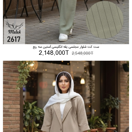
ست کت شلوار مجلسی یقه انگلیسی آستین سه ربع
2,148,000T
2,548,000T