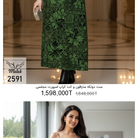
ست دوتکه سارافون و کت کراپ اسپورت مجلسی
1,598,000T
1,848,000T