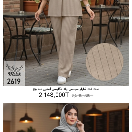
ست کت شلوار مجلسی یقه انگلیسی آستین سه ربع
2,148,000T
2,548,000T