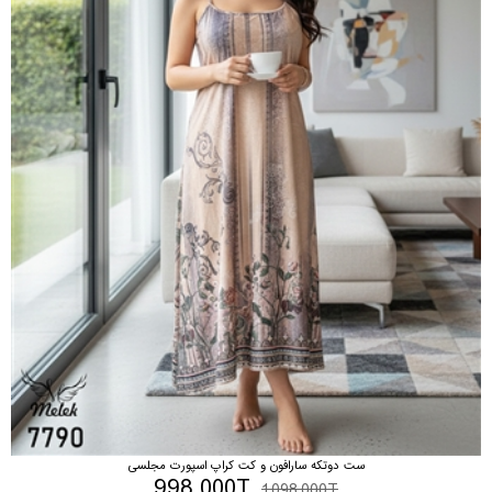
ست دوتکه سارافون و کت کراپ اسپورت مجلسی
998,000T
1,098,000T