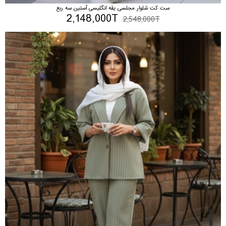
ست کت شلوار مجلسی یقه انگلیسی آستین سه ربع
2,148,000T
2,548,000T