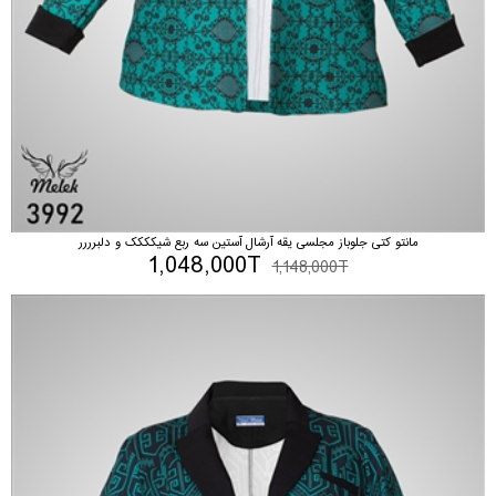
مانتو کتی جلوباز مجلسی یقه آرشال آستین سه ربع شیکککک و دلبرررر
1,048,000T
1,148,000T