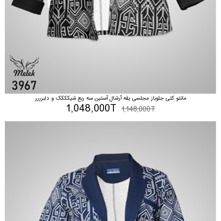
مانتو کتی جلوباز مجلسی یقه آرشال آستین سه ربع شیکککک و دلبرررر
1,048,000T
1,148,000T