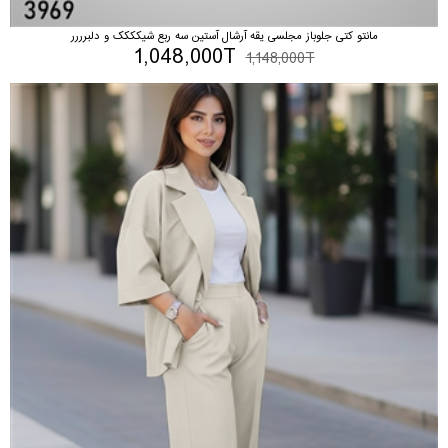
مانتو کتی جلوباز مجلسی یقه آرشال آستین سه ربع شیکککک و دلبرررر
1,048,000T
1,148,000T