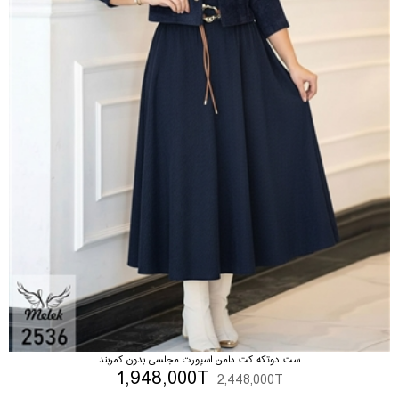
ست دوتکه کت دامن اسپورت مجلسی بدون کمربند
1,948,000T
2,448,000T