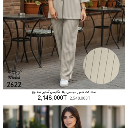
ست کت شلوار مجلسی یقه انگلیسی آستین سه ربع
2,148,000T
2,548,000T