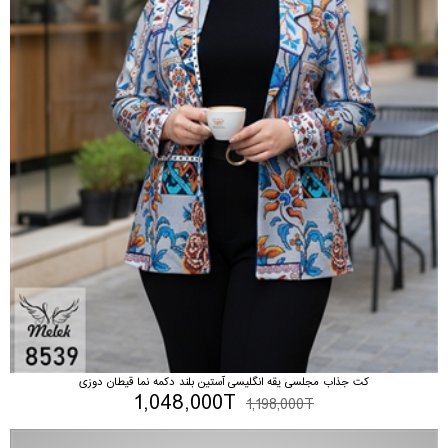
کت جذاب مجلسی یقه انگلیسی آستین بلند دکمه نما قیطان دوزی
1,048,000T
1,198,000T