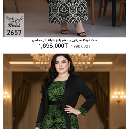
ست دوتکه سارافون و مانتو پانچ دنباله دار مجلسی
1,698,000T
1,998,000T