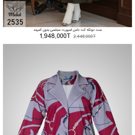
ست دوتکه کت دامن اسپورت مجلسی بدون کمربند
1,948,000T
2,448,000T