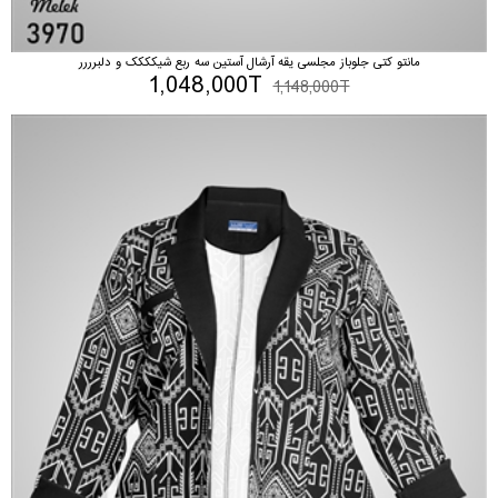
مانتو کتی جلوباز مجلسی یقه آرشال آستین سه ربع شیکککک و دلبرررر
1,048,000T
1,148,000T