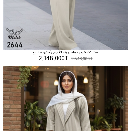
ست کت شلوار مجلسی یقه انگلیسی آستین سه ربع
2,148,000T
2,548,000T