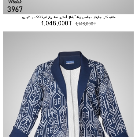
مانتو کتی جلوباز مجلسی یقه آرشال آستین سه ربع شیکککک و دلبرررر
1,048,000T
1,148,000T