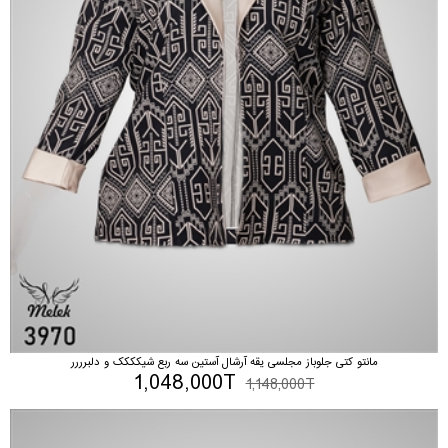
مانتو کتی جلوباز مجلسی یقه آرشال آستین سه ربع شیکککک و دلبرررر
1,048,000T
1,148,000T