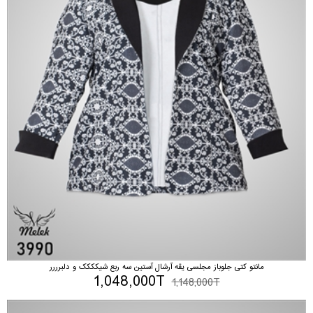
مانتو کتی جلوباز مجلسی یقه آرشال آستین سه ربع شیکککک و دلبرررر
1,048,000T
1,148,000T