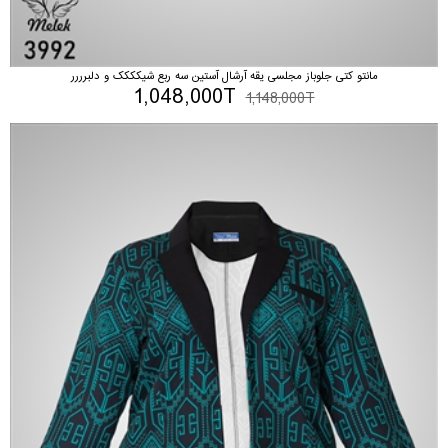
مانتو کتی جلوباز مجلسی یقه آرشال آستین سه ربع شیکککک و دلبرررر
1,048,000T
1,148,000T