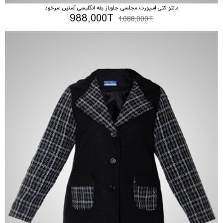
مانتو کتی اسپورت مجلسی جلوباز یقه انگلیسی آستین سرخود
988,000T
1,088,000T