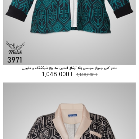
مانتو کتی جلوباز مجلسی یقه آرشال آستین سه ربع شیکککک و دلبرررر
1,048,000T
1,148,000T