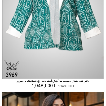
مانتو کتی جلوباز مجلسی یقه آرشال آستین سه ربع شیکککک و دلبرررر
1,048,000T
1,148,000T