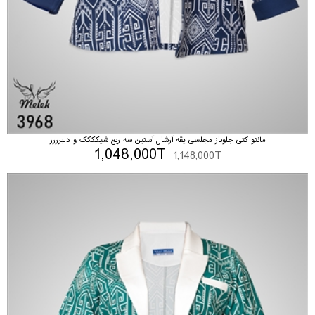
مانتو کتی جلوباز مجلسی یقه آرشال آستین سه ربع شیکککک و دلبرررر
1,048,000T
1,148,000T