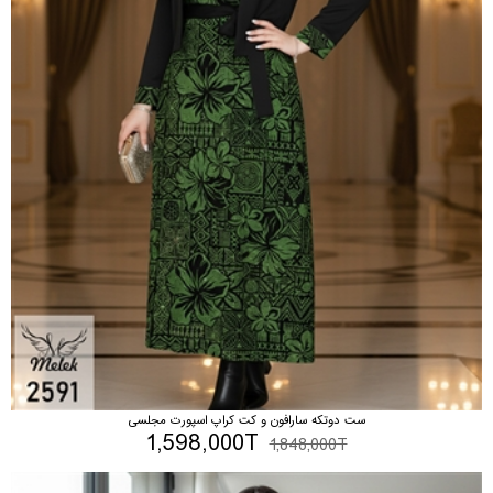
ست دوتکه سارافون و کت کراپ اسپورت مجلسی
1,598,000T
1,848,000T