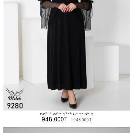
پیراهن مجلسی یقه گرد آستین بلند توری
948,000T
1,048,000T