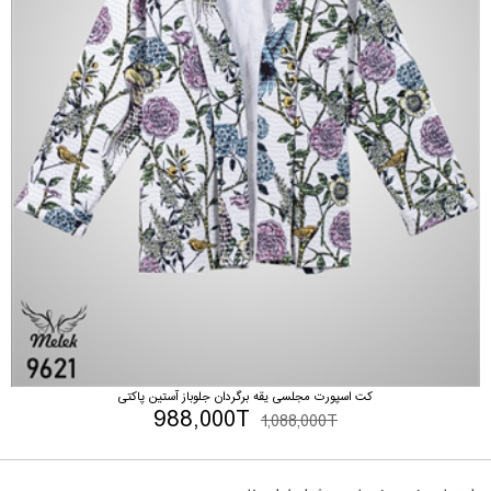
کت اسپورت مجلسی یقه برگردان جلوباز آستین پاکتی
988,000T
1,088,000T