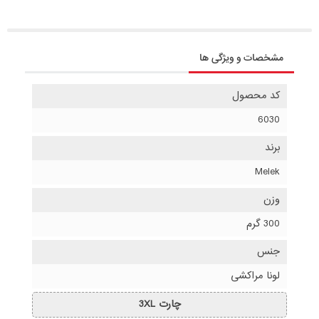
مشخصات و ویژگی ها
کد محصول
6030
برند
Melek
وزن
300 گرم
جنس
لونا مراکشی
چارت 3XL