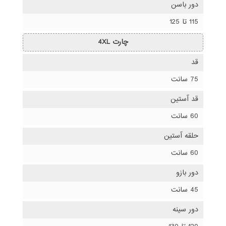
دور باسن
115 تا 125
چارت 4XL
قد
75 سانت
قد آستین
60 سانت
حلقه آستین
60 سانت
دور بازو
45 سانت
دور سینه