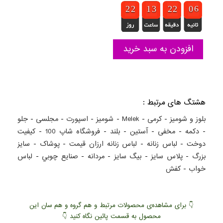
1
1
2
2
1
1
2
2
1
1
1
1
2
2
3
3
1
1
2
2
1
1
2
2
1
0
0
6
5
6
افزودن به سبد خرید
هشتگ های مرتبط :
بلوز و شومیز
-
کرمی
-
Melek
-
شومیز
-
اسپورت
-
مجلسی
-
جلو
-
دکمه
-
مخفی
-
آستین
-
بلند
-
فروشگاه شاپ 100
-
کيفيت
دوخت
-
لباس زنانه
-
لباس زنانه ارزان قيمت
-
پوشاک
-
سايز
بزرگ
-
پلاس سايز
-
بيگ سايز
-
مردانه
-
صنايع چوبي
-
لباس
خواب
-
کفش
👇 برای مشاهده‌ی محصولات مرتبط و هم گروه و هم سان این
محصول به قسمت پائین نگاه کنید 👇