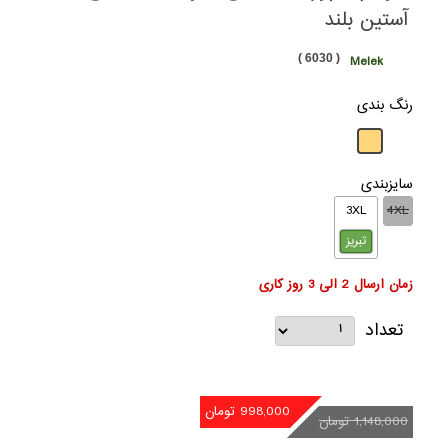
آستین بلند
( 6030 )
Melek
رنگ بندی
سایزبندی
3XL
4XL
تبریز
زمان ارسال 2 الی 3 روز کاری
تعداد
998,000 تومان
1,148,000 تومان