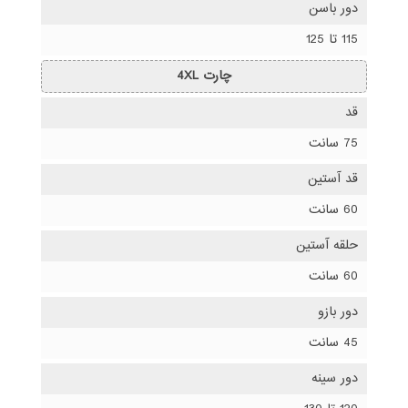
دور باسن
115 تا 125
چارت 4XL
قد
75 سانت
قد آستین
60 سانت
حلقه آستین
60 سانت
دور بازو
45 سانت
دور سینه