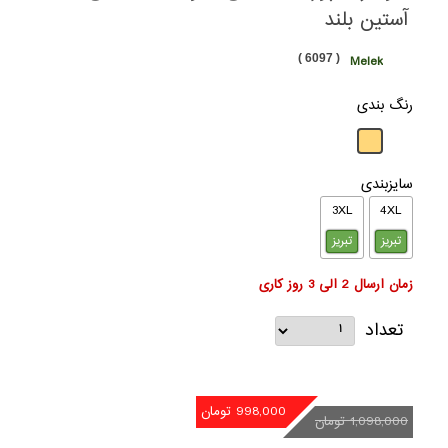
آستین بلند
( 6097 )
Melek
رنگ بندی
سایزبندی
3XL
4XL
تبریز
تبریز
زمان ارسال 2 الی 3 روز کاری
تعداد
998,000 تومان
1,098,000 تومان