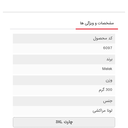
مشخصات و ویژگی ها
کد محصول
6097
برند
Melek
وزن
300 گرم
جنس
لونا مراکشی
چارت 3XL