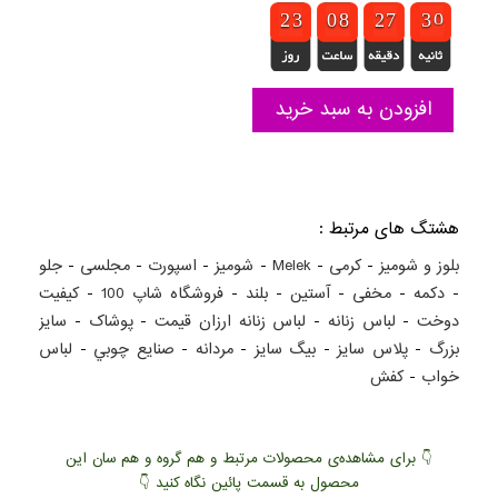
1
1
2
2
2
2
3
3
9
9
0
0
7
7
8
8
1
1
2
2
6
6
7
7
3
2
0
9
3
0
افزودن به سبد خرید
هشتگ های مرتبط :
بلوز و شومیز
-
کرمی
-
Melek
-
شومیز
-
اسپورت
-
مجلسی
-
جلو
-
دکمه
-
مخفی
-
آستین
-
بلند
-
فروشگاه شاپ 100
-
کيفيت
دوخت
-
لباس زنانه
-
لباس زنانه ارزان قيمت
-
پوشاک
-
سايز
بزرگ
-
پلاس سايز
-
بيگ سايز
-
مردانه
-
صنايع چوبي
-
لباس
خواب
-
کفش
👇 برای مشاهده‌ی محصولات مرتبط و هم گروه و هم سان این
محصول به قسمت پائین نگاه کنید 👇