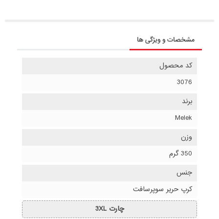
مشخصات و ویژگی ها
کد محصول
3076
برند
Melek
وزن
350 گرم
جنس
کرپ حریر سوپرسافت
چارت 3XL