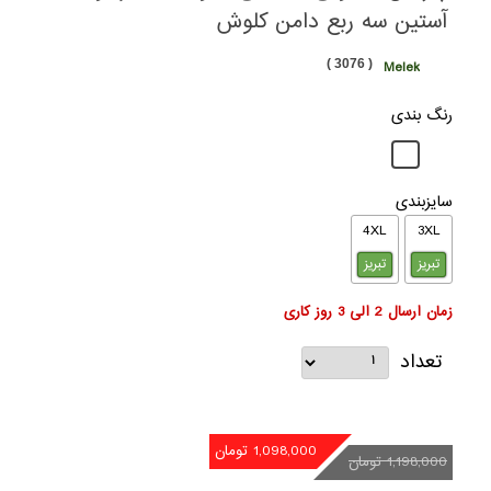
آستین سه ربع دامن کلوش
( 3076 )
Melek
رنگ بندی
سایزبندی
4XL
3XL
تبریز
تبریز
زمان ارسال 2 الی 3 روز کاری
تعداد
1,098,000 تومان
1,198,000 تومان