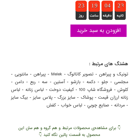
3
1
1
2
2
2
2
3
3
1
1
1
1
8
8
9
9
9
9
0
0
3
3
4
4
1
1
2
2
3
2
افزودن به سبد خرید
هشتگ های مرتبط :
تونیک و پیراهن
-
تصویر کاتالوگ
-
Melek
-
پیراهن
-
مانتویی
-
مجلسی
-
جلو
-
دکمه
-
بازشو
-
آستین
-
سه
-
ربع
-
دامن
-
کلوش
-
فروشگاه شاپ 100
-
کيفيت دوخت
-
لباس زنانه
-
لباس
زنانه ارزان قيمت
-
پوشاک
-
سايز بزرگ
-
پلاس سايز
-
بيگ سايز
-
مردانه
-
صنايع چوبي
-
لباس خواب
-
کفش
👇 برای مشاهده‌ی محصولات مرتبط و هم گروه و هم سان این
محصول به قسمت پائین نگاه کنید 👇