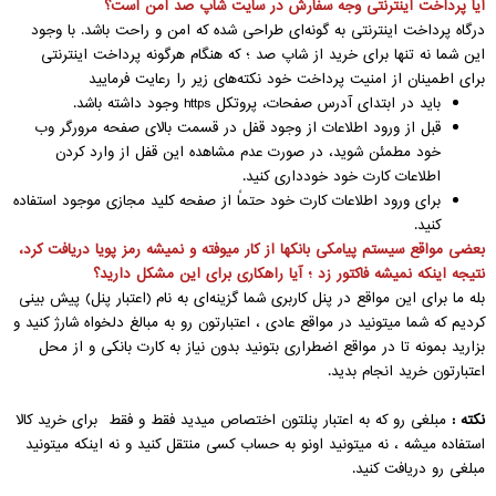
آیا پرداخت اینترنتی وجه سفارش در سایت شاپ صد امن است؟
درگاه پرداخت اینترنتی به گونه‏‌ای طراحی شده که امن و راحت باشد. با وجود
این شما نه تنها برای خرید از شاپ صد ؛ که هنگام هرگونه پرداخت اینترنتی
برای اطمینان از امنیت پرداخت خود نکته‏‌های زیر را رعایت فرمایید
باید در ابتدای آدرس صفحات، پروتکل
https
وجود داشته باشد
.
قبل از ورود اطلاعات از وجود قفل در قسمت بالای صفحه مرورگر وب
خود مطمئن شوید، در صورت عدم مشاهده این قفل از وارد کردن
اطلاعات کارت خود خودداری کنید
.
برای ورود اطلاعات کارت خود حتماً از صفحه کلید مجازی موجود استفاده
کنید
.
بعضی مواقع سیستم پیامکی بانکها از کار میوفته و نمیشه رمز پویا دریافت کرد،
نتیجه اینکه نمیشه فاکتور زد ؛ آیا راهکاری برای این مشکل دارید؟
بله ما برای این مواقع در پنل کاربری شما گزینه‌ای به نام (اعتبار پنل) پیش بینی
کردیم که شما میتونید در مواقع عادی ، اعتبارتون رو به مبالغ دلخواه شارژ کنید و
بزارید بمونه تا در مواقع اضطراری بتونید بدون نیاز به کارت بانکی و از محل
اعتبارتون خرید انجام بدید.
نکته :
مبلغی رو که به اعتبار پنلتون اختصاص میدید فقط و فقط برای خرید کالا
استفاده میشه ، نه میتونید اونو به حساب کسی منتقل کنید و نه اینکه میتونید
مبلغی رو دریافت کنید.