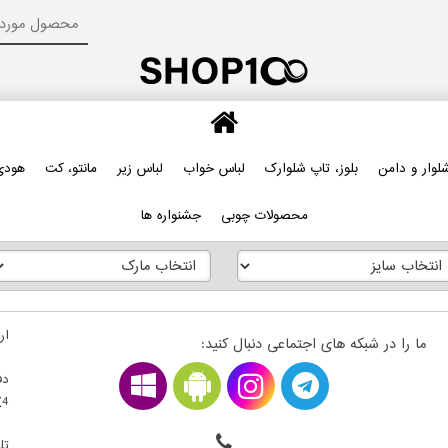
لوار و دامن
بلوز، تاپ شلوارک
لباس خواب
لباس زیر
مانتو، کت
هودی
محصولات چوبی
جشنواره ها
ارت
ما را در شبکه های اجتماعی دنبال کنید:
دف
4) ، فلکه اول سمت راست ، قطعه 22300203 - طبقه بالای همکف
تلف