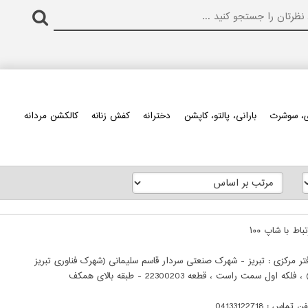
، سوشرت
بارانی، پالتو، کاپشن
دخترانه
کفش زنانه
کالکشن مردانه
باط با شاپ ۱۰۰
تر مرکزی : تبریز - شهرک صنعتی سردار قاسم سلیمانی (شهرک فناوری تبریز
ن تماس : 04133122718