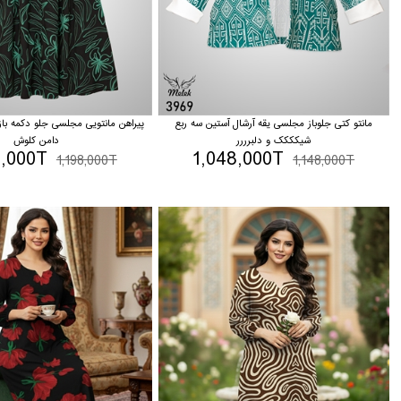
مانتو کتی جلوباز مجلسی یقه آرشال آستین سه ربع
پیراهن مانتویی مجلسی جلو دکمه باز
شیکککک و دلبرررر
دامن کلوش
8,000T
1,048,000T
1,198,000T
1,148,000T