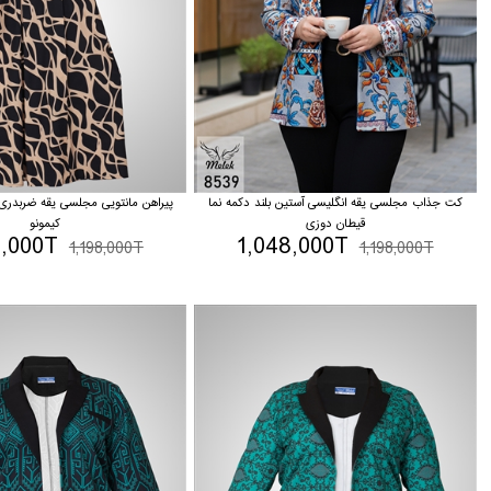
کت جذاب مجلسی یقه انگلیسی آستین بلند دکمه نما
پیراهن مانتویی مجلسی یقه ضربدری
قیطان دوزی
کیمونو
8,000T
1,048,000T
1,198,000T
1,198,000T