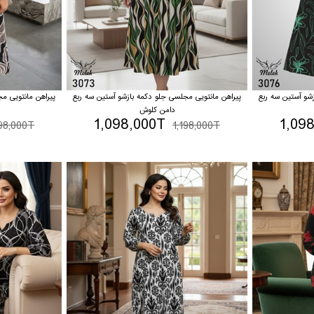
شو آستین سه ربع
پیراهن مانتویی مجلسی جلو دکمه بازشو آستین سه ربع
پیراهن مانتویی م
دامن کلوش
1,098,000T
1,09
198,000T
1,198,000T