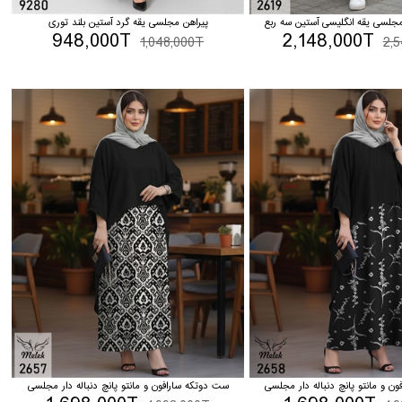
لسی یقه انگلیسی آستین سه ربع
پیراهن مجلسی یقه گرد آستین بلند توری
948,000T
2,148,000T
1,048,000T
2,
ن و مانتو پانچ دنباله دار مجلسی
ست دوتکه سارافون و مانتو پانچ دنباله دار مجلسی