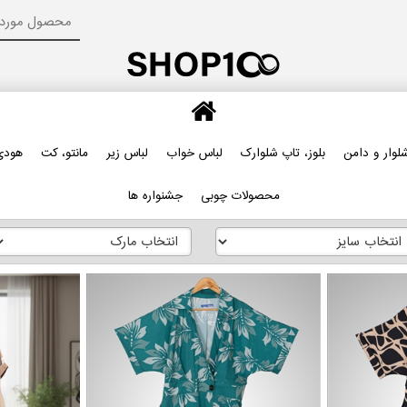
لوار و دامن
بلوز، تاپ شلوارک
لباس خواب
لباس زیر
مانتو، کت
هودی
محصولات چوبی
جشنواره ها