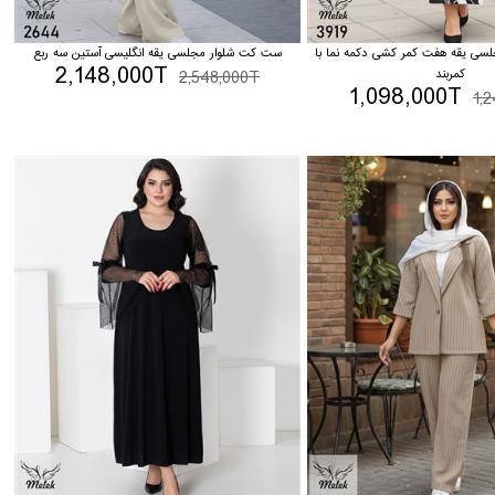
جلسی یقه هفت کمر کشی دکمه نما با
ست کت شلوار مجلسی یقه انگلیسی آستین سه ربع
2,148,000T
کمربند
2,548,000T
1,098,000T
1,