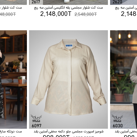
 آستین سه ربع
ست کت شلوار مجلسی یقه انگلیسی آستین سه ربع
ست کت شلوار مج
2,148,000T
2,148
548,000T
2,548,000T
فی آستین بلند
شومیز اسپورت مجلسی جلو دکمه مخفی آستین بلند
ست دوتکه سارافو