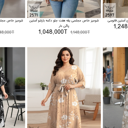
 آستین فانوسی
شومیز خاص مجلسی یقه هفت جلو دکمه بازشو آستین
شومیز خاص مجلسی
1,24
پاگن دار
1,048,000T
148,000T
1,148,000T