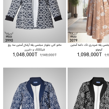
مجلسی یقه ضربدری تک دکمه آستین
مانتو کتی جلوباز مجلسی یقه آرشال آستین سه ربع
کیمونو
شیکککک و دلبرررر
1,048,000T
1,098,000T
1,148,000T
1,