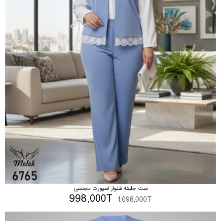
ست جلیقه شلوار اسپورت مجلسی
998,000T
1,098,000T