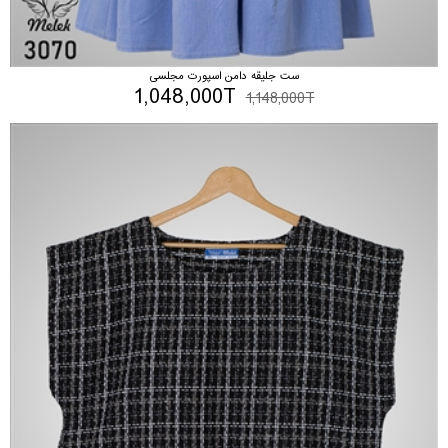
ست جلیقه دامن اسپورت مجلسی
1,048,000T
1,148,000T