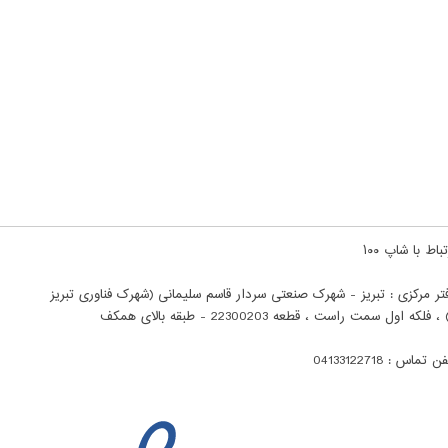
باط با شاپ ۱۰۰
تر مرکزی : تبریز - شهرک صنعتی سردار قاسم سلیمانی (شهرک فناوری تبریز
ن تماس : 04133122718