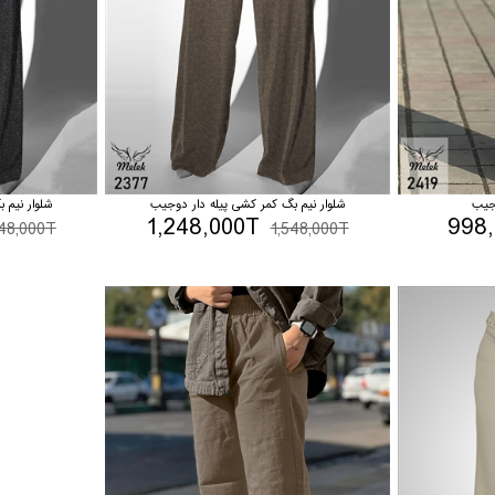
جیب
شلوار نیم بگ کمر کشی پیله دار دوجیب
شلوار نیم 
1,248,000T
998
548,000T
1,548,000T