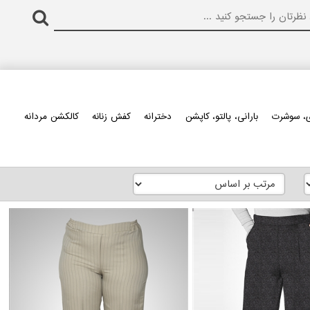
، سوشرت
بارانی، پالتو، کاپشن
دخترانه
کفش زنانه
کالکشن مردانه