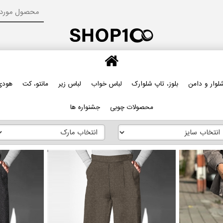
لوار و دامن
بلوز، تاپ شلوارک
لباس خواب
لباس زیر
مانتو، کت
هودی
محصولات چوبی
جشنواره ها