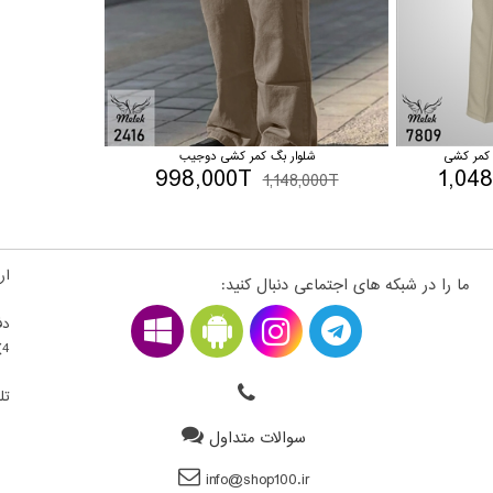
 کمر کشی
شلوار بگ کمر کشی دوجیب
998,000T
1,04
1,148,000T
ارت
ما را در شبکه های اجتماعی دنبال کنید:
دف
4) ، فلکه اول سمت راست ، قطعه 22300203 - طبقه بالای همکف
تلف
سوالات متداول
info@shop100.ir