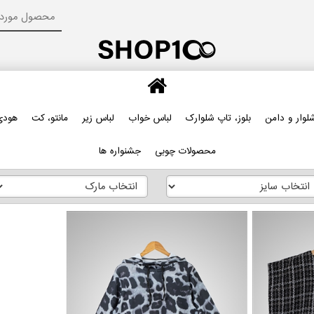
لوار و دامن
بلوز، تاپ شلوارک
لباس خواب
لباس زیر
مانتو، کت
هودی
محصولات چوبی
جشنواره ها