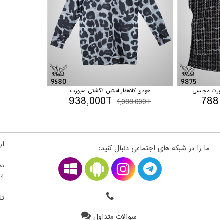
پورت مجلسی
هودی کلاهدار آستین انگشتی اسپورت
938,000T
788
1,088,000T
ارت
ما را در شبکه های اجتماعی دنبال کنید:
دف
4) ، فلکه اول سمت راست ، قطعه 22300203 - طبقه بالای همکف
تلف
سوالات متداول