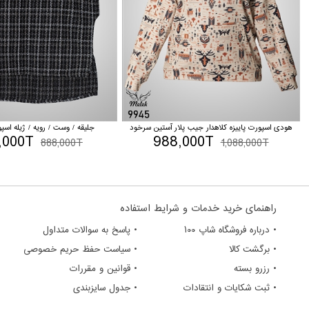
هودی اسپورت پاییزه کلاهدار جیب پلار آستین سرخود
جلیقه / وست / رویه / ژیله اس
,000T
988,000T
888,000T
1,088,000T
راهنمای خرید خدمات و شرایط استفاده
• درباره فروشگاه شاپ ۱۰۰
• پاسخ به سوالات متداول
• برگشت کالا
• سیاست حفظ حریم خصوصی
• رزرو بسته
• قوانین و مقررات
• ثبت شکایات و انتقادات
• جدول سایزبندی