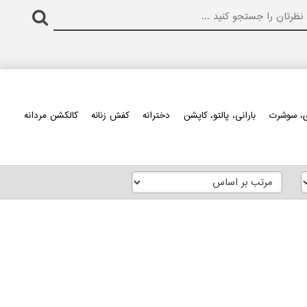
، سوشرت
بارانی، پالتو، کاپشن
دخترانه
کفش زنانه
کالکشن مردانه