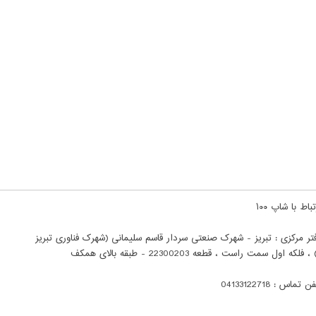
باط با شاپ ۱۰۰
تر مرکزی : تبریز - شهرک صنعتی سردار قاسم سلیمانی (شهرک فناوری تبریز
ن تماس : 04133122718