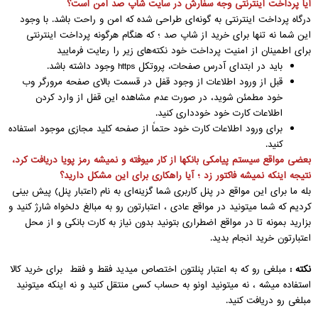
آیا پرداخت اینترنتی وجه سفارش در سایت شاپ صد امن است؟
درگاه پرداخت اینترنتی به گونه‏‌ای طراحی شده که امن و راحت باشد. با وجود
این شما نه تنها برای خرید از شاپ صد ؛ که هنگام هرگونه پرداخت اینترنتی
برای اطمینان از امنیت پرداخت خود نکته‏‌های زیر را رعایت فرمایید
باید در ابتدای آدرس صفحات، پروتکل
https
وجود داشته باشد
.
قبل از ورود اطلاعات از وجود قفل در قسمت بالای صفحه مرورگر وب
خود مطمئن شوید، در صورت عدم مشاهده این قفل از وارد کردن
اطلاعات کارت خود خودداری کنید
.
برای ورود اطلاعات کارت خود حتماً از صفحه کلید مجازی موجود استفاده
کنید
.
بعضی مواقع سیستم پیامکی بانکها از کار میوفته و نمیشه رمز پویا دریافت کرد،
نتیجه اینکه نمیشه فاکتور زد ؛ آیا راهکاری برای این مشکل دارید؟
بله ما برای این مواقع در پنل کاربری شما گزینه‌ای به نام (اعتبار پنل) پیش بینی
کردیم که شما میتونید در مواقع عادی ، اعتبارتون رو به مبالغ دلخواه شارژ کنید و
بزارید بمونه تا در مواقع اضطراری بتونید بدون نیاز به کارت بانکی و از محل
اعتبارتون خرید انجام بدید.
نکته :
مبلغی رو که به اعتبار پنلتون اختصاص میدید فقط و فقط برای خرید کالا
استفاده میشه ، نه میتونید اونو به حساب کسی منتقل کنید و نه اینکه میتونید
مبلغی رو دریافت کنید.