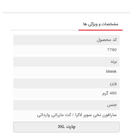
مشخصات و ویژگی ها
کد محصول
7790
برند
Melek
وزن
460 گرم
جنس
سارافون نخی سوپر لاکرا / کت مازراتی وارداتی
چارت 3XL