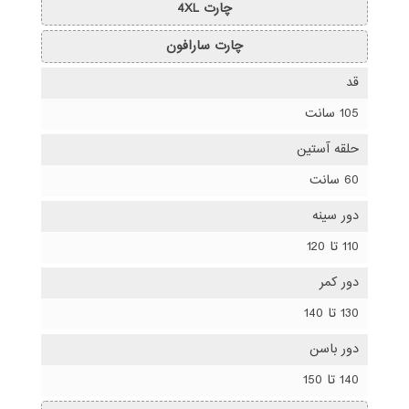
چارت 4XL
چارت سارافون
قد
105 سانت
حلقه آستین
60 سانت
دور سینه
110 تا 120
دور کمر
130 تا 140
دور باسن
140 تا 150