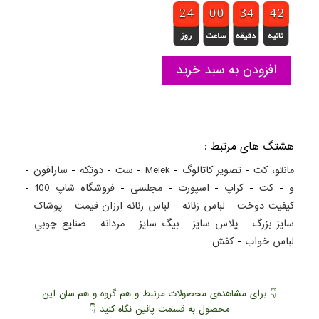
1
1
2
2
3
3
4
4
9
9
0
0
9
9
0
0
2
2
3
3
3
3
4
4
3
3
4
4
2
1
2
افزودن به سبد خرید
هشتگ های مرتبط :
مانتو، کت
-
تصویر کاتالوگ
-
Melek
-
ست
-
دوتکه
-
سارافون
-
و
-
کت
-
کراپ
-
اسپورت
-
مجلسی
-
فروشگاه شاپ 100
-
کيفيت دوخت
-
لباس زنانه
-
لباس زنانه ارزان قيمت
-
پوشاک
-
سايز بزرگ
-
پلاس سايز
-
بيگ سايز
-
مردانه
-
صنايع چوبي
-
لباس خواب
-
کفش
👇 برای مشاهده‌ی محصولات مرتبط و هم گروه و هم سان این
محصول به قسمت پائین نگاه کنید 👇