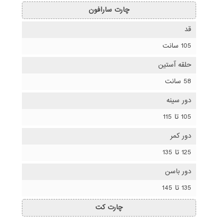
چارت سارافون
قد
105 سانت
حلقه آستین
58 سانت
دور سینه
105 تا 115
دور کمر
125 تا 135
دور باسن
135 تا 145
چارت کت