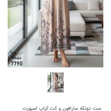
ست دوتکه سارافون و کت کراپ اسپورت