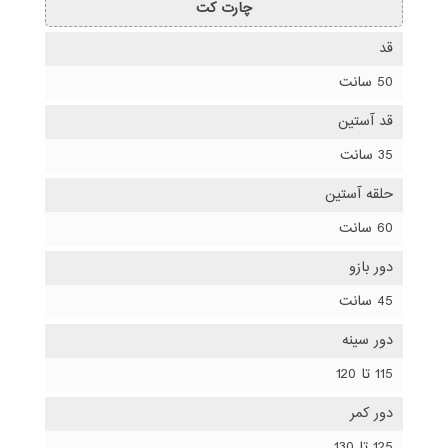
چارت کت
قد
50 سانت
قد آستین
35 سانت
حلقه آستین
60 سانت
دور بازو
45 سانت
دور سینه
115 تا 120
دور کمر
125 تا 130