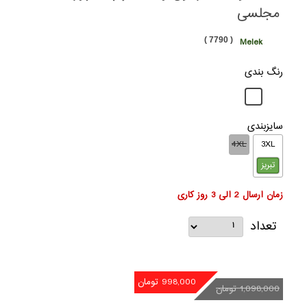
مجلسی
( 7790 )
Melek
رنگ بندی
سایزبندی
4XL
3XL
تبریز
زمان ارسال 2 الی 3 روز کاری
تعداد
998,000 تومان
1,098,000 تومان