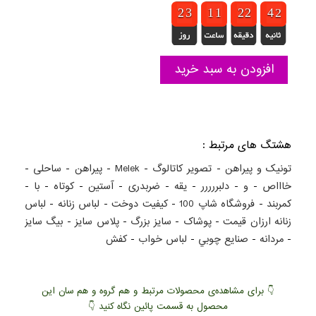
1
1
2
2
2
2
3
3
1
1
1
1
1
1
1
1
1
1
2
2
1
1
2
2
3
3
4
4
2
1
1
افزودن به سبد خرید
هشتگ های مرتبط :
تونیک و پیراهن
-
تصویر کاتالوگ
-
Melek
-
پیراهن
-
ساحلی
-
خاااص
-
و
-
دلبررررر
-
یقه
-
ضربدری
-
آستین
-
کوتاه
-
با
-
کمربند
-
فروشگاه شاپ 100
-
کيفيت دوخت
-
لباس زنانه
-
لباس
زنانه ارزان قيمت
-
پوشاک
-
سايز بزرگ
-
پلاس سايز
-
بيگ سايز
-
مردانه
-
صنايع چوبي
-
لباس خواب
-
کفش
👇 برای مشاهده‌ی محصولات مرتبط و هم گروه و هم سان این
محصول به قسمت پائین نگاه کنید 👇