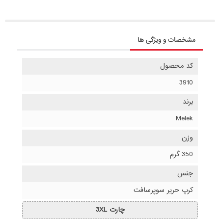
مشخصات و ویژگی ها
کد محصول
3910
برند
Melek
وزن
350 گرم
جنس
کرپ حریر سوپرسافت
چارت 3XL