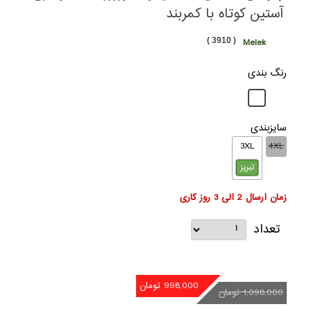
آستین کوتاه با کمربند
( 3910 )
Melek
رنگ بندی
سایزبندی
3XL
4XL
تبریز
زمان ارسال 2 الی 3 روز کاری
تعداد
998,000 تومان
1,098,000 تومان