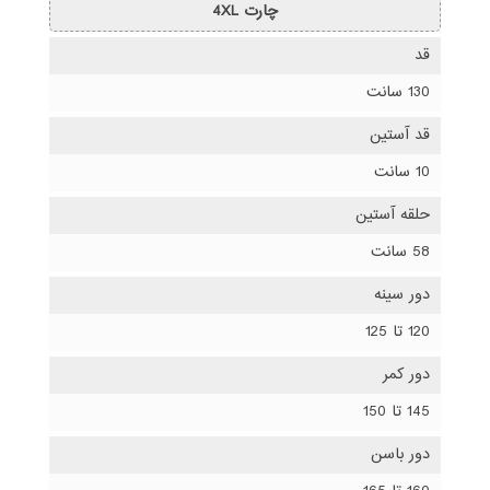
چارت 4XL
قد
130 سانت
قد آستین
10 سانت
حلقه آستین
58 سانت
دور سینه
120 تا 125
دور کمر
145 تا 150
دور باسن