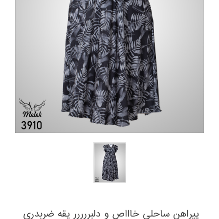
پیراهن ساحلی خاااص و دلبررررر یقه ضربدری