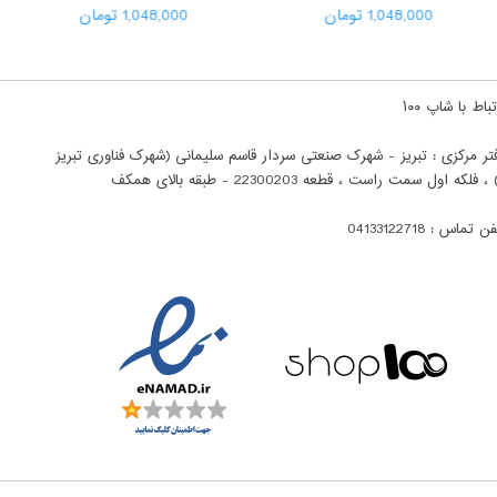
1,048,000 تومان
1,048,000 تومان
باط با شاپ ۱۰۰
تر مرکزی : تبریز - شهرک صنعتی سردار قاسم سلیمانی (شهرک فناوری تبریز
ن تماس : 04133122718