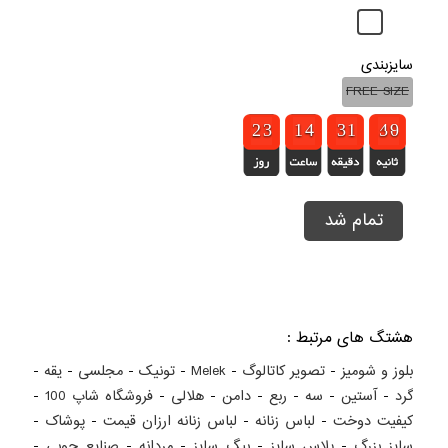
سایزبندی
FREE SIZE
1
1
2
2
2
2
3
3
1
1
1
1
3
3
4
4
2
2
3
3
1
1
1
1
5
4
4
9
8
9
تمام شد
هشتگ های مرتبط :
بلوز و شومیز
-
تصویر کاتالوگ
-
Melek
-
تونیک
-
مجلسی
-
یقه
-
گرد
-
آستین
-
سه
-
ربع
-
دامن
-
هلالی
-
فروشگاه شاپ 100
-
کيفيت دوخت
-
لباس زنانه
-
لباس زنانه ارزان قيمت
-
پوشاک
-
سايز بزرگ
-
پلاس سايز
-
بيگ سايز
-
مردانه
-
صنايع چوبي
-