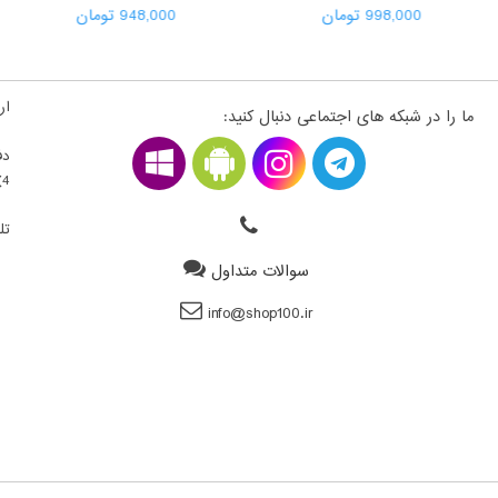
998,000 تومان
948,000 تومان
ارت
ما را در شبکه های اجتماعی دنبال کنید:
دف
4) ، فلکه اول سمت راست ، قطعه 22300203 - طبقه بالای همکف
تلف
سوالات متداول
info@shop100.ir