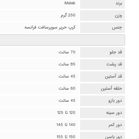
برند
Melek
وزن
250 گرم
جنس
کرپ حریر سوپرسافت فرانسه
قد جلو
70 سانت
قد پشت
85 سانت
قد آستین
45 سانت
حلقه آستین
60 سانت
دور بازو
45 سانت
دور سینه
120 تا 125
دور کمر
140 تا 145
دور باسن
150 تا 155