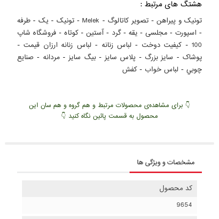
هشتگ های مرتبط :
تونیک و پیراهن
-
تصویر کاتالوگ
-
Melek
-
تونیک
-
یک
-
طرفه
-
اسپورت
-
مجلسی
-
یقه
-
گرد
-
آستین
-
کوتاه
-
فروشگاه شاپ
100
-
کيفيت دوخت
-
لباس زنانه
-
لباس زنانه ارزان قيمت
-
پوشاک
-
سايز بزرگ
-
پلاس سايز
-
بيگ سايز
-
مردانه
-
صنايع
چوبي
-
لباس خواب
-
کفش
👇 برای مشاهده‌ی محصولات مرتبط و هم گروه و هم سان این
محصول به قسمت پائین نگاه کنید 👇
مشخصات و ویژگی ها
کد محصول
9654