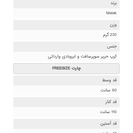
برند
Melek
وزن
230 گرم
جنس
کرپ حریر سوپرسافت و ابروبادی وارداتی
چارت FREESIZE
قد وسط
90 سانت
قد کنار
110 سانت
قد آستین