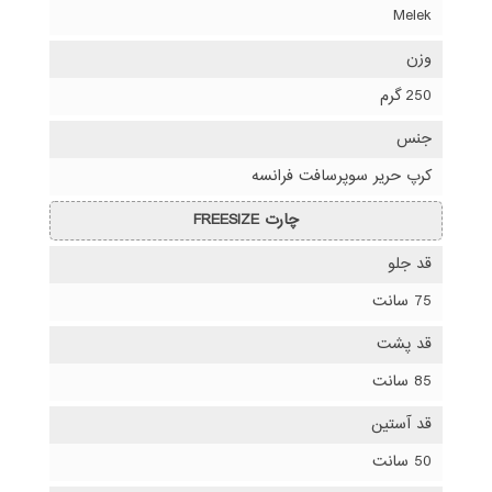
Melek
وزن
250 گرم
جنس
کرپ حریر سوپرسافت فرانسه
چارت FREESIZE
قد جلو
75 سانت
قد پشت
85 سانت
قد آستین
50 سانت