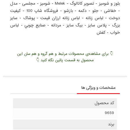
بلوز و شومیز
-
تصویر کاتالوگ
-
Melek
-
شومیز
-
مجلسی
-
مدل
-
خفاشی
-
جلو
-
دکمه
-
بازشو
-
فروشگاه شاپ 100
-
کيفيت
دوخت
-
لباس زنانه
-
لباس زنانه ارزان قيمت
-
پوشاک
-
سايز
بزرگ
-
پلاس سايز
-
بيگ سايز
-
مردانه
-
صنايع چوبي
-
لباس
خواب
-
کفش
👇 برای مشاهده‌ی محصولات مرتبط و هم گروه و هم سان این
محصول به قسمت پائین نگاه کنید 👇
مشخصات و ویژگی ها
کد محصول
9659
برند